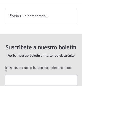
Escribir un comentario...
¡3 motivos para la
Evangelio de hoy
Transfiguración!
agosto 2026. La
Transfiguración 
(Mt 17,1-9)
Suscríbete a nuestro boletín
Recibe nuestro boletín en tu correo electrónico
Introduce aquí tu correo electrónico
Suscribirse