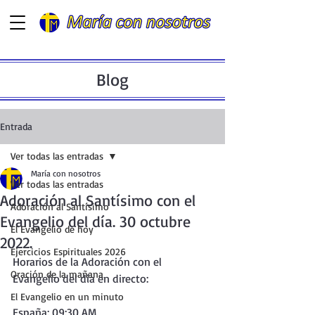
Blog
Entrada
Ver todas las entradas
María con nosotros
Ver todas las entradas
Adoración al Santísimo con el
Adoración al Santísimo
Evangelio del día. 30 octubre
El Evangelio de hoy
2022.
Ejercicios Espirituales 2026
Horarios de la Adoración con el 
Oración de la mañana
Evangelio del día en directo:  
El Evangelio en un minuto
España: 09:30 AM