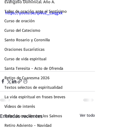
Evangelio Dominical. Año A.
Taller de oración ante el Santísimo
https://youtu.be/qWuZ_Caqgxk
Curso de oración
Curso del Catecismo
Santo Rosario y Coronilla
Oraciones Eucarísticas
Curso de vida espiritual
Santa Teresita - Acto de Ofrenda
Retiro de Cuaresma 2026
Textos selectos de espiritualidad
La vida espiritual en frases breves
Vídeos de interés
Entradas recientes
Ver todo
Taller de oración con los Salmos
Retiro Adviento - Navidad