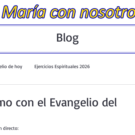
Blog
elio de hoy
Ejercicios Espirituales 2026
Evangelio Dominical. Año A.
Taller de oración ante el Santís
mo con el Evangelio del
io y Coronilla
Oraciones Eucarísticas
n directo: