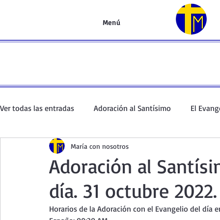
Menú
Ver todas las entradas
Adoración al Santísimo
El Evang
María con nosotros
Oración de la mañana
El Evangelio en un minuto
Adoración al Santísi
día. 31 octubre 2022.
Curso de oración
Curso del Catecismo
Santo Rosar
Horarios de la Adoración con el Evangelio del día e