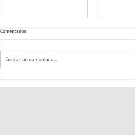
Comentarios
Escribir un comentario...
¿Es posible vivir siempre feliz?
Santo Rosari
Misterios Do