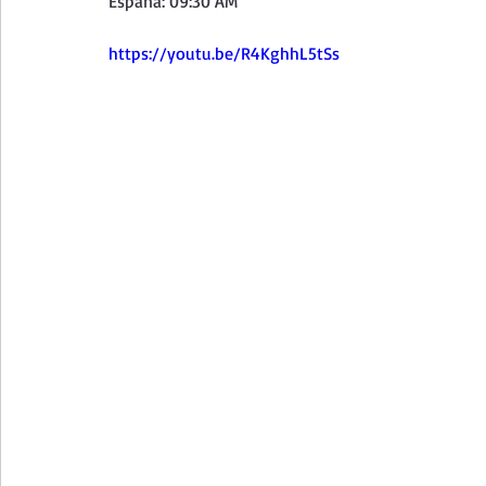
España: 09:30 AM
Curso de vida espiritual
Santa Teresita - Acto de Ofre
https://youtu.be/R4KghhL5tSs
Textos selectos de espiritualidad
La vida espiritual en
Taller de oración con los Salmos
Retiro Adviento - Na
Meditaciones Semana Santa 2023
Semana Santa 2025
Vídeos de familia
Evangelio Dominical. Año B
Eva