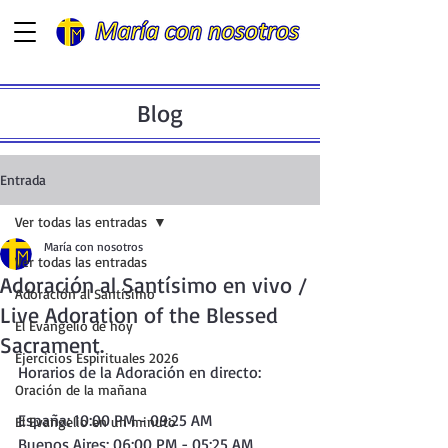
Blog
Entrada
Ver todas las entradas
María con nosotros
Ver todas las entradas
Adoración al Santísimo en vivo /
Adoración al Santísimo
Live Adoration of the Blessed
El Evangelio de hoy
Sacrament.
Ejercicios Espirituales 2026
Horarios de la Adoración en directo:
Oración de la mañana
España: 10:00 PM - 09:25 AM
El Evangelio en un minuto
Buenos Aires: 06:00 PM - 05:25 AM