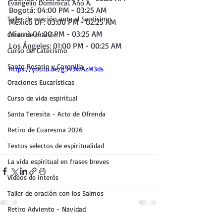
Evangelio Dominical. Año A.
Bogotá: 04:00 PM - 03:25 AM
Taller de oración ante el Santísimo
México DF: 03:00 PM - 02:25 AM
Miami: 04:00 PM - 03:25 AM
Curso de oración
Los Ángeles: 01:00 PM - 00:25 AM
Curso del Catecismo
Santo Rosario y Coronilla
https://youtu.be/g343wAzM3ds
Oraciones Eucarísticas
Curso de vida espiritual
Santa Teresita - Acto de Ofrenda
Retiro de Cuaresma 2026
Textos selectos de espiritualidad
La vida espiritual en frases breves
Vídeos de interés
Taller de oración con los Salmos
Retiro Adviento - Navidad