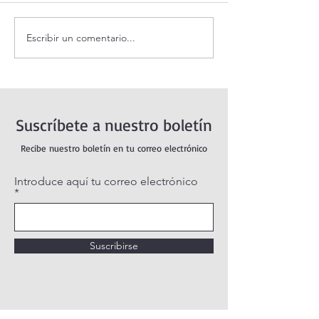
Escribir un comentario...
Evangelio de hoy Domingo
Santo Rosario de
16 agosto 2026. ¿Por qué
Domingo. Mister
Dios no me escucha? (Mt
Gloriosos.
15,21-28)
Suscríbete a nuestro boletín
Recibe nuestro boletín en tu correo electrónico
Introduce aquí tu correo electrónico
Suscribirse