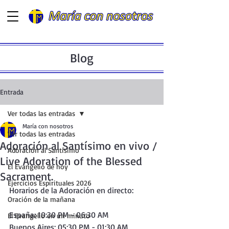
Blog
Entrada
Ver todas las entradas
María con nosotros
Ver todas las entradas
Adoración al Santísimo en vivo /
Adoración al Santísimo
Live Adoration of the Blessed
El Evangelio de hoy
Sacrament.
Ejercicios Espirituales 2026
Horarios de la Adoración en directo:
Oración de la mañana
España: 10:30 PM - 06:30 AM
El Evangelio en un minuto
Buenos Aires: 05:30 PM - 01:30 AM