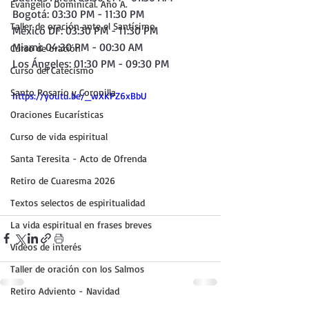
Evangelio Dominical. Año A.
Bogotá: 03:30 PM - 11:30 PM
Taller de oración ante el Santísimo
México DF: 03:30 PM - 11:30 PM
Miami: 04:30 PM - 00:30 AM
Curso de oración
Los Ángeles: 01:30 PM - 09:30 PM
Curso del Catecismo
Santo Rosario y Coronilla
https://youtu.be/_wXKPZ6xBbU
Oraciones Eucarísticas
Curso de vida espiritual
Santa Teresita - Acto de Ofrenda
Retiro de Cuaresma 2026
Textos selectos de espiritualidad
La vida espiritual en frases breves
Vídeos de interés
Taller de oración con los Salmos
Retiro Adviento - Navidad