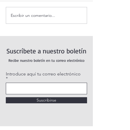
Escribir un comentario...
Coronilla de la Divina
¡3 motivos para l
Misericordia.
Transfiguración!
Suscríbete a nuestro boletín
Recibe nuestro boletín en tu correo electrónico
Introduce aquí tu correo electrónico
Suscribirse