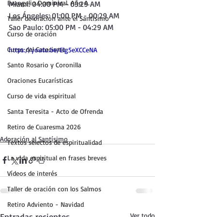
Evangelio Dominical. Año A.
Miami: 04:00 PM - 03:29 AM
Los Ángeles: 01:00 PM - 00:29 AM
Taller de oración ante el Santísimo
Sao Paulo: 05:00 PM - 04:29 AM 
Curso de oración
Curso del Catecismo
https://youtu.be/Elg5eXCCeNA
Santo Rosario y Coronilla
Oraciones Eucarísticas
Curso de vida espiritual
Santa Teresita - Acto de Ofrenda
Retiro de Cuaresma 2026
Adoración al Santísimo
Textos selectos de espiritualidad
La vida espiritual en frases breves
Vídeos de interés
Taller de oración con los Salmos
Retiro Adviento - Navidad
Entradas recientes
Ver todo