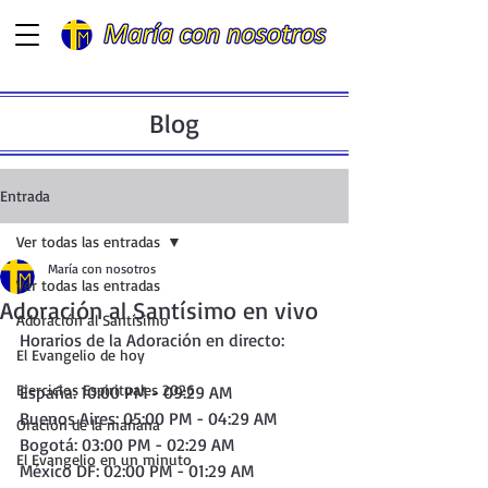
Blog
Entrada
Ver todas las entradas
María con nosotros
Ver todas las entradas
Adoración al Santísimo en vivo
Adoración al Santísimo
Horarios de la Adoración en directo:  
El Evangelio de hoy
Ejercicios Espirituales 2026
España: 10:00 PM - 09:29 AM
Buenos Aires: 05:00 PM - 04:29 AM
Oración de la mañana
Bogotá: 03:00 PM - 02:29 AM
El Evangelio en un minuto
México DF: 02:00 PM - 01:29 AM