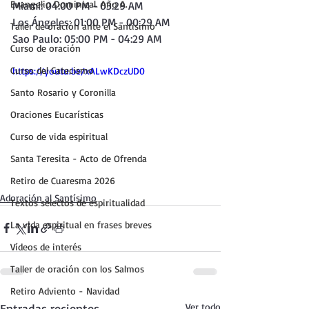
Evangelio Dominical. Año A.
Miami: 04:00 PM - 03:29 AM
Los Ángeles: 01:00 PM - 00:29 AM
Taller de oración ante el Santísimo
Sao Paulo: 05:00 PM - 04:29 AM 
Curso de oración
Curso del Catecismo
https://youtu.be/xALwKDczUD0
Santo Rosario y Coronilla
Oraciones Eucarísticas
Curso de vida espiritual
Santa Teresita - Acto de Ofrenda
Retiro de Cuaresma 2026
Adoración al Santísimo
Textos selectos de espiritualidad
La vida espiritual en frases breves
Vídeos de interés
Taller de oración con los Salmos
Retiro Adviento - Navidad
Entradas recientes
Ver todo