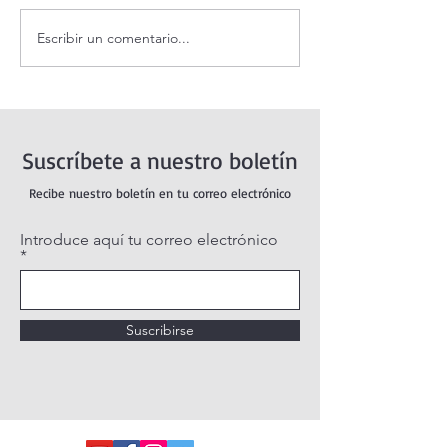
Escribir un comentario...
Adoración al Santísimo en
Oración de la ma
vivo / Perpetual Adoration
agosto.
Live.
Suscríbete a nuestro boletín
Recibe nuestro boletín en tu correo electrónico
Introduce aquí tu correo electrónico
Suscribirse