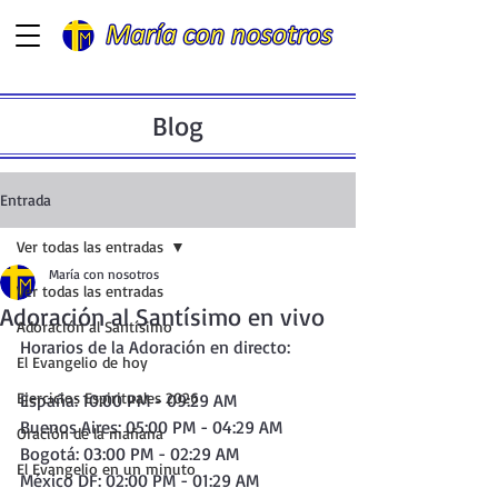
Blog
Entrada
Ver todas las entradas
María con nosotros
Ver todas las entradas
Adoración al Santísimo en vivo
Adoración al Santísimo
Horarios de la Adoración en directo:  
El Evangelio de hoy
Ejercicios Espirituales 2026
España: 10:00 PM - 09:29 AM
Buenos Aires: 05:00 PM - 04:29 AM
Oración de la mañana
Bogotá: 03:00 PM - 02:29 AM
El Evangelio en un minuto
México DF: 02:00 PM - 01:29 AM