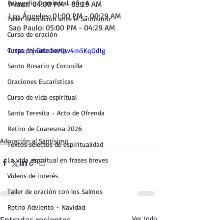
Evangelio Dominical. Año A.
Miami: 04:00 PM - 03:29 AM
Los Ángeles: 01:00 PM - 00:29 AM
Taller de oración ante el Santísimo
Sao Paulo: 05:00 PM - 04:29 AM 
Curso de oración
Curso del Catecismo
https://youtu.be/Qw4m5KqOd1g
Santo Rosario y Coronilla
Oraciones Eucarísticas
Curso de vida espiritual
Santa Teresita - Acto de Ofrenda
Retiro de Cuaresma 2026
Adoración al Santísimo
Textos selectos de espiritualidad
La vida espiritual en frases breves
Vídeos de interés
Taller de oración con los Salmos
Retiro Adviento - Navidad
Entradas recientes
Ver todo