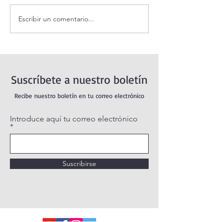
Escribir un comentario...
Oración de la mañana. 8 de
Adoración al San
agosto.
vivo / Perpetual
Live.
Suscríbete a nuestro boletín
Recibe nuestro boletín en tu correo electrónico
Introduce aquí tu correo electrónico
Suscribirse