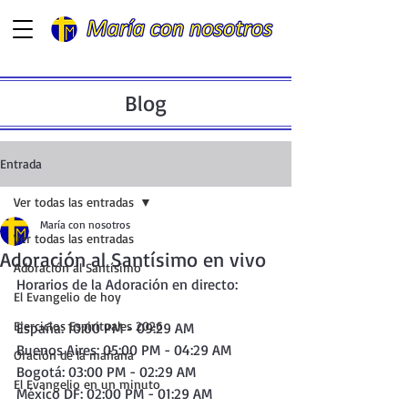
Blog
Entrada
Ver todas las entradas
María con nosotros
Ver todas las entradas
Adoración al Santísimo en vivo
Adoración al Santísimo
Horarios de la Adoración en directo:  
El Evangelio de hoy
Ejercicios Espirituales 2026
España: 10:00 PM - 09:29 AM
Buenos Aires: 05:00 PM - 04:29 AM
Oración de la mañana
Bogotá: 03:00 PM - 02:29 AM
El Evangelio en un minuto
México DF: 02:00 PM - 01:29 AM