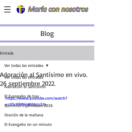
Blog
Entrada
Ver todas las entradas
Adoración al Santísimo en vivo.
Ver todas las entradas
26 septiembre 2022.
Adoración al Santísimo
El Evangelio de hoy
https://www.youtube.com/watch?
v=Y5cXRlP4HK0&t=53s
Ejercicios Espirituales 2026
Oración de la mañana
El Evangelio en un minuto