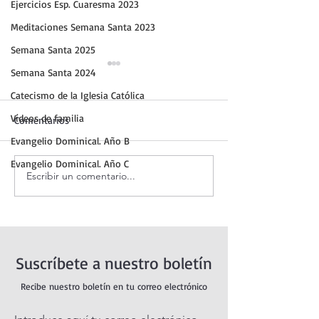
Ejercicios Esp. Cuaresma 2023
Meditaciones Semana Santa 2023
Semana Santa 2025
Semana Santa 2024
Catecismo de la Iglesia Católica
Vídeos de familia
Comentarios
Evangelio Dominical. Año B
Evangelio Dominical. Año C
Escribir un comentario...
Oración de la mañana. 8 de
Evangelio de ho
agosto.
agosto 2026. Dio
nos abandona (Mt
Suscríbete a nuestro boletín
Recibe nuestro boletín en tu correo electrónico