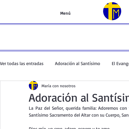
Menú
Ver todas las entradas
Adoración al Santísimo
El Evang
María con nosotros
Oración de la mañana
El Evangelio en un minuto
Adoración al Santísi
La
 Paz del Señor, querida familia: Adoremos con 
Curso de oración
Curso del Catecismo
Santo Rosar
Santísimo Sacramento del Altar con su Cuerpo, Sang
Dios mío, yo creo, adoro, espero y te amo.