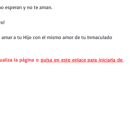
nda
Retiro de Cuaresma 2026
no esperan y no te aman.
vo!
 frases breves
Vídeos de interés
s amar a tu Hijo con el mismo amor de tu Inmaculado 
vidad
Ejercicios Esp. Cuaresma 2023
ualiza la página o 
pulsa en este enlace para iniciarla de 
Semana Santa 2024
Catecismo de la Iglesia Católica
ngelio Dominical. Año C