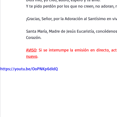
Curso de vida espiritual
Santa Teresita - Acto de Ofre
Y te pido perdón por los que no creen, no adoran, 
¡Gracias, Señor, por la Adoración al Santísimo en vi
Textos selectos de espiritualidad
La vida espiritual en
Santa María, Madre de Jesús Eucaristía, concédeno
Corazón.
Taller de oración con los Salmos
Retiro Adviento - Na
AVISO
: Si se interrumpe la emisión en directo, act
nuevo
.
Meditaciones Semana Santa 2023
Semana Santa 2025
https://youtu.be/OoPNKp6dIdQ
Vídeos de familia
Evangelio Dominical. Año B
Eva