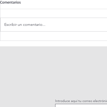
Comentarios
Escribir un comentario...
Oración de la mañana. 5 de
Adoración al
agosto.
vivo.
Introduce aquí tu correo electróni