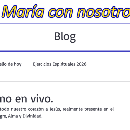
Blog
elio de hoy
Ejercicios Espirituales 2026
Evangelio Dominical. Año A.
Taller de oración ante el Santís
mo en vivo.
todo nuestro corazón a Jesús, realmente presente en el 
io y Coronilla
Oraciones Eucarísticas
re, Alma y Divinidad.