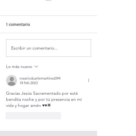
1 comentario
Escribir un comentario...
Adoración al Santísimo en
Oración de la ma
vivo / Perpetual Adoration
agosto.
Live.
Lo más nuevo
rosarioduartemartinez094
18 feb 2023
Gracias Jesús Sacramentado por está 
bendita noche y por tú presencia en mí 
vida y hogar amén ♥️♥️🌟
Me gusta
Reaccionar