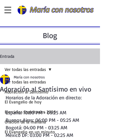
Blog
Entrada
Ver todas las entradas
María con nosotros
Ver todas las entradas
Adoración al Santísimo en vivo
Adoración al Santísimo
Horarios de la Adoración en directo:
El Evangelio de hoy
Ejercicios Espirituales 2026
España: 10:00 PM - 09:25 AM
Buenos Aires: 06:00 PM - 05:25 AM
Oración de la mañana
Bogotá: 04:00 PM - 03:25 AM
El Evangelio en un minuto
México DF: 03:00 PM - 02:25 AM