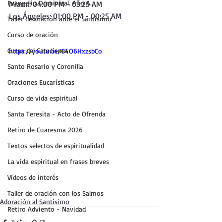
Evangelio Dominical. Año A.
Miami: 04:00 PM - 03:25 AM
Los Ángeles: 01:00 PM - 00:25 AM
Taller de oración ante el Santísimo
Curso de oración
Curso del Catecismo
https://youtu.be/64O6HxzsbCo
Santo Rosario y Coronilla
Oraciones Eucarísticas
Curso de vida espiritual
Santa Teresita - Acto de Ofrenda
Retiro de Cuaresma 2026
Textos selectos de espiritualidad
La vida espiritual en frases breves
Vídeos de interés
Taller de oración con los Salmos
Adoración al Santísimo
Retiro Adviento - Navidad