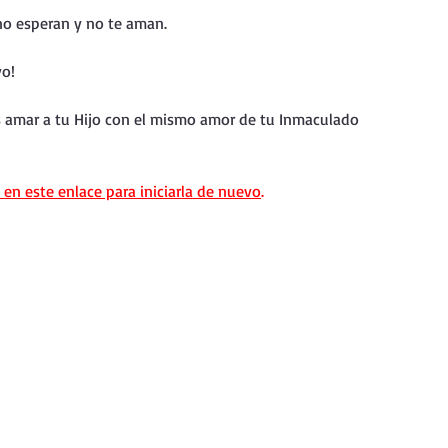
nda
Retiro de Cuaresma 2026
no esperan y no te aman.
vo!
 frases breves
Vídeos de interés
s amar a tu Hijo con el mismo amor de tu Inmaculado 
vidad
Ejercicios Esp. Cuaresma 2023
 en este enlace para iniciarla de nuevo
.
Semana Santa 2024
Catecismo de la Iglesia Católica
ngelio Dominical. Año C