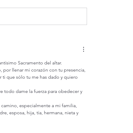
 Santísimo en
Oración de la mañana. 5 de
tual Adoration
agosto.
ísimo Sacramento del altar. 
por llenar mi corazón con tu presencia, 
 ti que sólo tu me has dado y quiero 
re todo dame la fuerza para obedecer y 
camino, especialmente a mi familia, 
, esposa, hija, tía, hermana, nieta y 