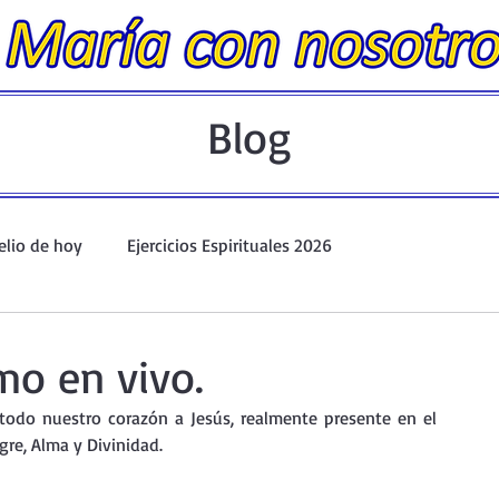
Blog
elio de hoy
Ejercicios Espirituales 2026
Evangelio Dominical. Año A.
Taller de oración ante el Santís
mo en vivo.
todo nuestro corazón a Jesús, realmente presente en el 
io y Coronilla
Oraciones Eucarísticas
re, Alma y Divinidad.