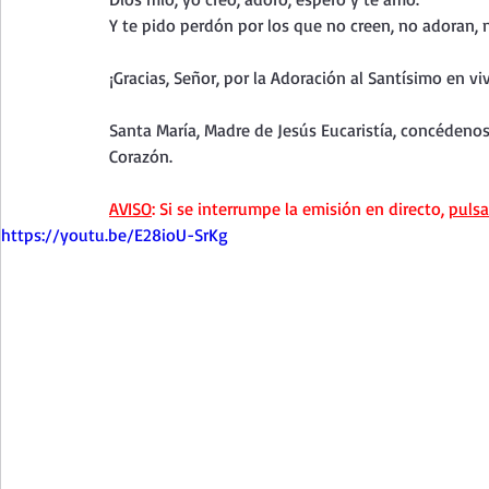
Curso de vida espiritual
Santa Teresita - Acto de Ofre
Y te pido perdón por los que no creen, no adoran, 
¡Gracias, Señor, por la Adoración al Santísimo en vi
Textos selectos de espiritualidad
La vida espiritual en
Santa María, Madre de Jesús Eucaristía, concédeno
Corazón.
Taller de oración con los Salmos
Retiro Adviento - Na
AVISO
: Si se interrumpe la emisión en directo, 
pulsa
https://youtu.be/E28ioU-SrKg
Meditaciones Semana Santa 2023
Semana Santa 2025
Vídeos de familia
Evangelio Dominical. Año B
Eva