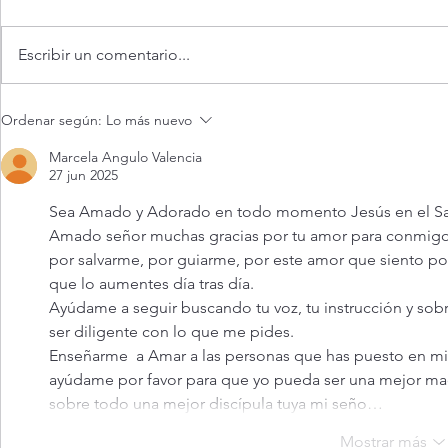
Escribir un comentario...
Oración de la mañana. 6 de
Adoración al
Ordenar según:
Lo más nuevo
agosto.
vivo / Perpe
Live.
Marcela Angulo Valencia
27 jun 2025
Sea Amado y Adorado en todo momento Jesús en el Sant
Amado señor muchas gracias por tu amor para conmigo, 
por salvarme, por guiarme, por este amor que siento por
que lo aumentes día tras día. 
Ayúdame a seguir buscando tu voz, tu instrucción y sob
ser diligente con lo que me pides. 
Enseñarme  a Amar a las personas que has puesto en mi 
ayúdame por favor para que yo pueda ser una mejor madre
sobre todo una mejor discípula tuya mi seño…
Mostrar más