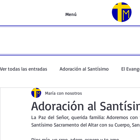
Menú
Ver todas las entradas
Adoración al Santísimo
El Evang
María con nosotros
Oración de la mañana
El Evangelio en un minuto
Adoración al Santísi
La
 Paz del Señor, querida familia: Adoremos con 
Curso de oración
Curso del Catecismo
Santo Rosar
Santísimo Sacramento del Altar con su Cuerpo, Sang
Dios mío, yo creo, adoro, espero y te amo.