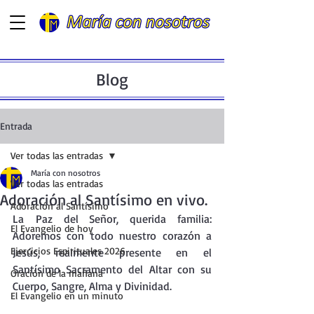
Blog
Entrada
Ver todas las entradas
María con nosotros
Ver todas las entradas
Adoración al Santísimo en vivo.
Adoración al Santísimo
La
 Paz del Señor, querida familia: 
El Evangelio de hoy
Adoremos con todo nuestro corazón a 
Ejercicios Espirituales 2026
Jesús, realmente presente en el 
Santísimo Sacramento del Altar con su 
Oración de la mañana
Cuerpo, Sangre, Alma y Divinidad.
El Evangelio en un minuto