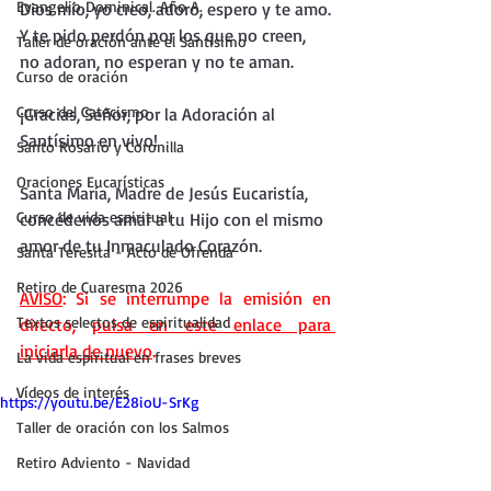
Evangelio Dominical. Año A.
Dios mío, yo creo, adoro, espero y te amo.
Y te pido perdón por los que no creen, 
Taller de oración ante el Santísimo
no adoran, no esperan y no te aman.
Curso de oración
Curso del Catecismo
¡Gracias, Señor, por la Adoración al 
Santísimo en vivo!
Santo Rosario y Coronilla
Oraciones Eucarísticas
Santa María, Madre de Jesús Eucaristía, 
Curso de vida espiritual
concédenos amar a tu Hijo con el mismo 
amor de tu Inmaculado Corazón.
Santa Teresita - Acto de Ofrenda
Retiro de Cuaresma 2026
AVISO
: Si se interrumpe la emisión en 
Textos selectos de espiritualidad
directo, 
pulsa en este enlace para 
iniciarla de nuevo
.
La vida espiritual en frases breves
Vídeos de interés
https://youtu.be/E28ioU-SrKg
Taller de oración con los Salmos
Retiro Adviento - Navidad