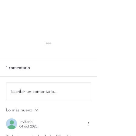
1 comentario
Escribir un comentario...
¡3 motivos para la
Santo Rosario de
Transfiguración!
jueves. Misterios
Luminosos.
Lo más nuevo
Invitado
04 oct 2025