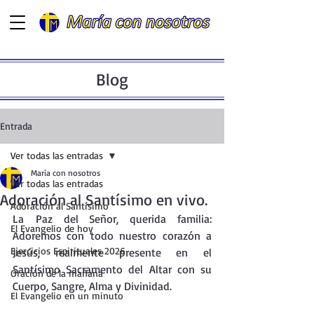
Blog
Entrada
Ver todas las entradas
María con nosotros
Ver todas las entradas
Adoración al Santísimo en vivo.
Adoración al Santísimo
La
 Paz del Señor, querida familia: 
El Evangelio de hoy
Adoremos con todo nuestro corazón a 
Ejercicios Espirituales 2026
Jesús, realmente presente en el 
Santísimo Sacramento del Altar con su 
Oración de la mañana
Cuerpo, Sangre, Alma y Divinidad.
El Evangelio en un minuto