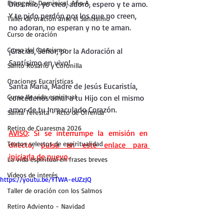
Evangelio Dominical. Año A.
Dios mío, yo creo, adoro, espero y te amo.
Y te pido perdón por los que no creen, 
Taller de oración ante el Santísimo
no adoran, no esperan y no te aman.
Curso de oración
Curso del Catecismo
¡Gracias, Señor, por la Adoración al 
Santísimo en vivo!
Santo Rosario y Coronilla
Oraciones Eucarísticas
Santa María, Madre de Jesús Eucaristía, 
Curso de vida espiritual
concédenos amar a tu Hijo con el mismo 
amor de tu Inmaculado Corazón.
Santa Teresita - Acto de Ofrenda
Retiro de Cuaresma 2026
AVISO
: Si se interrumpe la emisión en 
Textos selectos de espiritualidad
directo, 
pulsa en este enlace para 
iniciarla de nuevo
.
La vida espiritual en frases breves
Vídeos de interés
https://youtu.be/YTWA-eUZzJQ
Taller de oración con los Salmos
Retiro Adviento - Navidad