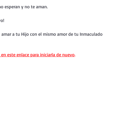
nda
Retiro de Cuaresma 2026
no esperan y no te aman.
vo!
 frases breves
Vídeos de interés
s amar a tu Hijo con el mismo amor de tu Inmaculado 
vidad
Ejercicios Esp. Cuaresma 2023
 en este enlace para iniciarla de nuevo
.
Semana Santa 2024
Catecismo de la Iglesia Católica
ngelio Dominical. Año C