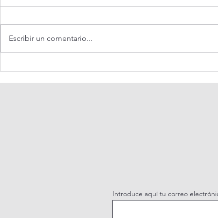
Escribir un comentario...
Oración de la mañana.
Adoración al
Adoración con la Palabra.
vivo.
Domingo 19 del Tiempo
Ordinario. Año A.
Introduce aquí tu correo electróni