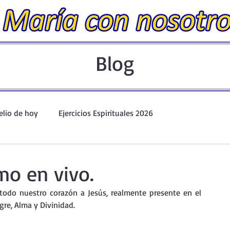
Blog
elio de hoy
Ejercicios Espirituales 2026
Evangelio Dominical. Año A.
Taller de oración ante el Santís
mo en vivo.
todo nuestro corazón a Jesús, realmente presente en el 
io y Coronilla
Oraciones Eucarísticas
re, Alma y Divinidad.