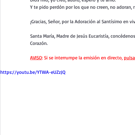
Curso de vida espiritual
Santa Teresita - Acto de Ofre
Y te pido perdón por los que no creen, no adoran, 
¡Gracias, Señor, por la Adoración al Santísimo en vi
Textos selectos de espiritualidad
La vida espiritual en
Santa María, Madre de Jesús Eucaristía, concédeno
Corazón.
Taller de oración con los Salmos
Retiro Adviento - Na
AVISO
: Si se interrumpe la emisión en directo, 
pulsa
https://youtu.be/YTWA-eUZzJQ
Meditaciones Semana Santa 2023
Semana Santa 2025
Vídeos de familia
Evangelio Dominical. Año B
Eva