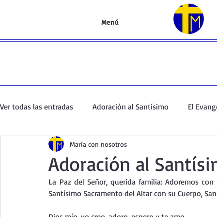
Menú
Ver todas las entradas
Adoración al Santísimo
El Evang
María con nosotros
Oración de la mañana
El Evangelio en un minuto
Adoración al Santísi
La
 Paz del Señor, querida familia: Adoremos con 
Curso de oración
Curso del Catecismo
Santo Rosar
Santísimo Sacramento del Altar con su Cuerpo, Sang
Dios mío, yo creo, adoro, espero y te amo.