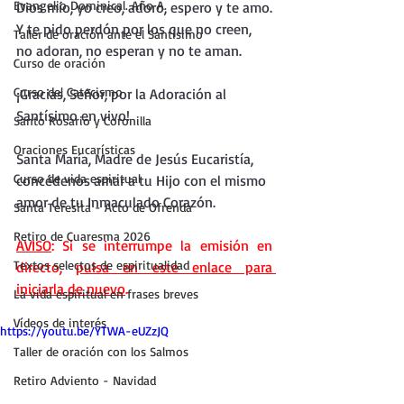
Evangelio Dominical. Año A.
Dios mío, yo creo, adoro, espero y te amo.
Y te pido perdón por los que no creen, 
Taller de oración ante el Santísimo
no adoran, no esperan y no te aman.
Curso de oración
Curso del Catecismo
¡Gracias, Señor, por la Adoración al 
Santísimo en vivo!
Santo Rosario y Coronilla
Oraciones Eucarísticas
Santa María, Madre de Jesús Eucaristía, 
Curso de vida espiritual
concédenos amar a tu Hijo con el mismo 
amor de tu Inmaculado Corazón.
Santa Teresita - Acto de Ofrenda
Retiro de Cuaresma 2026
AVISO
: Si se interrumpe la emisión en 
Textos selectos de espiritualidad
directo, 
pulsa en este enlace para 
iniciarla de nuevo
.
La vida espiritual en frases breves
Vídeos de interés
https://youtu.be/YTWA-eUZzJQ
Taller de oración con los Salmos
Retiro Adviento - Navidad