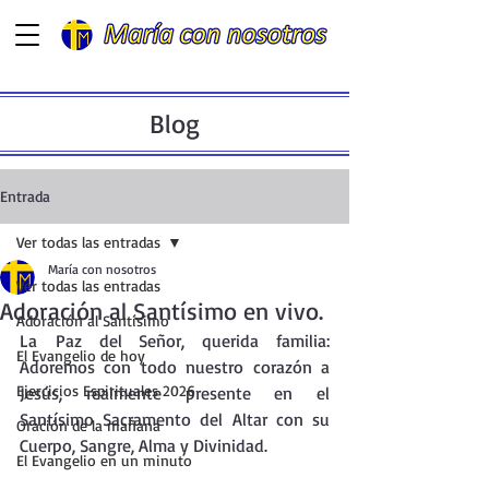
Blog
Entrada
Ver todas las entradas
María con nosotros
Ver todas las entradas
Adoración al Santísimo en vivo.
Adoración al Santísimo
La
 Paz del Señor, querida familia: 
El Evangelio de hoy
Adoremos con todo nuestro corazón a 
Ejercicios Espirituales 2026
Jesús, realmente presente en el 
Santísimo Sacramento del Altar con su 
Oración de la mañana
Cuerpo, Sangre, Alma y Divinidad.
El Evangelio en un minuto