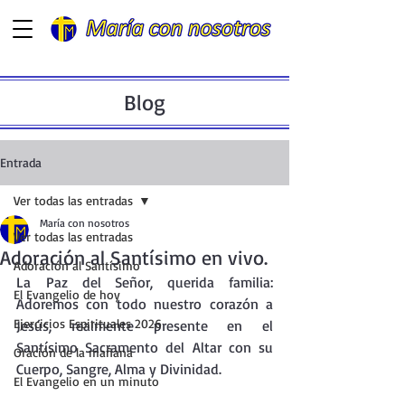
Blog
Entrada
Ver todas las entradas
María con nosotros
Ver todas las entradas
Adoración al Santísimo en vivo.
Adoración al Santísimo
La
 Paz del Señor, querida familia: 
El Evangelio de hoy
Adoremos con todo nuestro corazón a 
Ejercicios Espirituales 2026
Jesús, realmente presente en el 
Santísimo Sacramento del Altar con su 
Oración de la mañana
Cuerpo, Sangre, Alma y Divinidad.
El Evangelio en un minuto