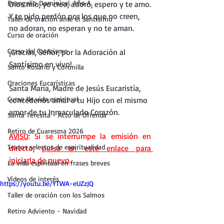
Evangelio Dominical. Año A.
Dios mío, yo creo, adoro, espero y te amo.
Y te pido perdón por los que no creen, 
Taller de oración ante el Santísimo
no adoran, no esperan y no te aman.
Curso de oración
Curso del Catecismo
¡Gracias, Señor, por la Adoración al 
Santísimo en vivo!
Santo Rosario y Coronilla
Oraciones Eucarísticas
Santa María, Madre de Jesús Eucaristía, 
Curso de vida espiritual
concédenos amar a tu Hijo con el mismo 
amor de tu Inmaculado Corazón.
Santa Teresita - Acto de Ofrenda
Retiro de Cuaresma 2026
AVISO
: Si se interrumpe la emisión en 
Textos selectos de espiritualidad
directo, 
pulsa en este enlace para 
iniciarla de nuevo
.
La vida espiritual en frases breves
Vídeos de interés
https://youtu.be/YTWA-eUZzJQ
Taller de oración con los Salmos
Retiro Adviento - Navidad