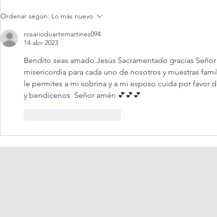
Oración de la mañana. 6 de
Adoración al
Ordenar según:
Lo más nuevo
agosto.
vivo / Perpe
Live.
rosarioduartemartinez094
14 abr 2023
Bendito seas amado Jesús Sacramentado gracias Señor p
misericordia para cada uno de nosotros y muestras famil
le permites a mi sobrina y a mi esposo cuida por favor d
y bendicenos  Señor amén 💕💕💕
Me gusta
Reaccionar