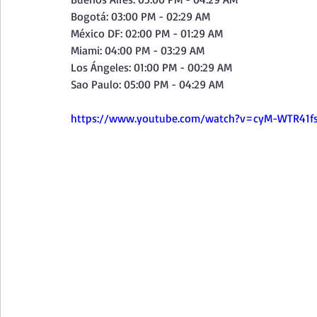
Curso de vida espiritual
Santa Teresita - Acto de Ofre
Bogotá: 03:00 PM - 02:29 AM
México DF: 02:00 PM - 01:29 AM
Miami: 04:00 PM - 03:29 AM
Textos selectos de espiritualidad
La vida espiritual en
Los Ángeles: 01:00 PM - 00:29 AM
Sao Paulo: 05:00 PM - 04:29 AM 
https://www.youtube.com/watch?v=cyM-WTR41f
Taller de oración con los Salmos
Retiro Adviento - Na
Meditaciones Semana Santa 2023
Semana Santa 2025
Vídeos de familia
Evangelio Dominical. Año B
Eva