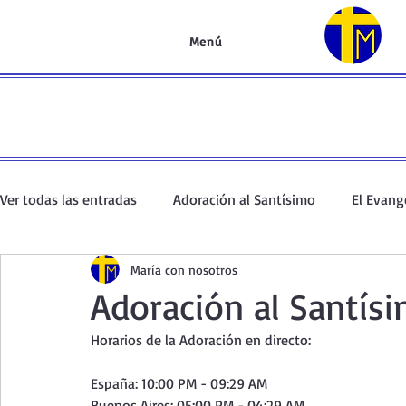
Menú
Ver todas las entradas
Adoración al Santísimo
El Evang
María con nosotros
Oración de la mañana
El Evangelio en un minuto
Adoración al Santís
Horarios de la Adoración en directo:  
Curso de oración
Curso del Catecismo
Santo Rosar
España: 10:00 PM - 09:29 AM
Buenos Aires: 05:00 PM - 04:29 AM