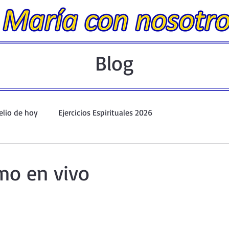
Blog
elio de hoy
Ejercicios Espirituales 2026
Evangelio Dominical. Año A.
Taller de oración ante el Santís
imo en vivo
io y Coronilla
Oraciones Eucarísticas