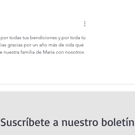
 Santísimo en
Oración de la mañana. 5 de
tual Adoration
agosto.
or todas tus bendiciones y por toda tú 
ias gracias por un año más de vida qué 
e nuestra familia de María con nosotros 
Suscríbete a nuestro boletín