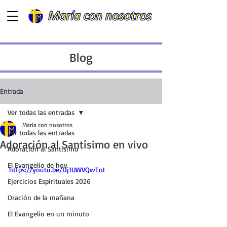
Blog
Entrada
Ver todas las entradas
María con nosotros
Ver todas las entradas
Adoración al Santísimo en vivo
Adoración al Santísimo
El Evangelio de hoy
https://youtu.be/Dj1UWVQwToI
Ejercicios Espirituales 2026
Oración de la mañana
El Evangelio en un minuto