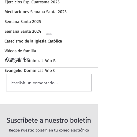
Ejercicios Esp. Cuaresma 2023
Meditaciones Semana Santa 2023
Semana Santa 2025
Semana Santa 2024
Catecismo de la Iglesia Católica
Vídeos de familia
Comentarios
Evangelio Dominical. Año B
Evangelio Dominical. Año C
Escribir un comentario...
Adoración al Santísimo en
Oración de la ma
vivo.
agosto.
Suscríbete a nuestro boletín
Recibe nuestro boletín en tu correo electrónico