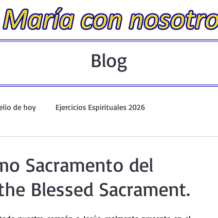
Blog
elio de hoy
Ejercicios Espirituales 2026
Evangelio Dominical. Año A.
Taller de oración ante el Santís
imo Sacramento del
 the Blessed Sacrament.
io y Coronilla
Oraciones Eucarísticas