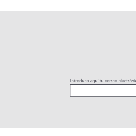
Oración de la mañana. 8 de
Adoración al
agosto.
vivo / Perpe
Live.
Introduce aquí tu correo electróni