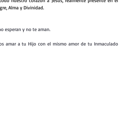
todo nuestro corazón a Jesús, realmente presente en el 
nda
Retiro de Cuaresma 2026
re, Alma y Divinidad.
 frases breves
Vídeos de interés
no esperan y no te aman.
nos amar a tu Hijo con el mismo amor de tu Inmaculado 
vidad
Ejercicios Esp. Cuaresma 2023
Semana Santa 2024
Catecismo de la Iglesia Católica
ngelio Dominical. Año C