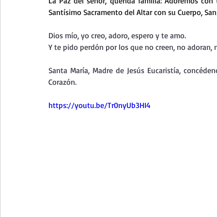
La
 Paz del señor, querida familia: Adoremos con 
Curso de vida espiritual
Santa Teresita - Acto de Ofre
Santísimo Sacramento del Altar con su Cuerpo, Sang
Dios mío, yo creo, adoro, espero y te amo.
Textos selectos de espiritualidad
La vida espiritual en
Y te pido perdón por los que no creen, no adoran, 
Santa María, Madre de Jesús Eucaristía, concéde
Corazón.
Taller de oración con los Salmos
Retiro Adviento - Na
https://youtu.be/Tr0nyUb3HI4
Meditaciones Semana Santa 2023
Semana Santa 2025
Vídeos de familia
Evangelio Dominical. Año B
Eva