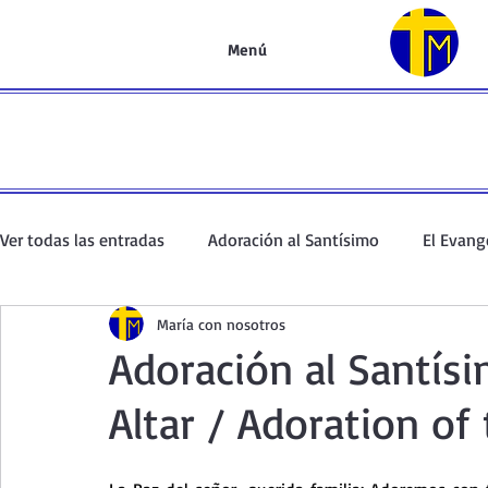
Menú
Ver todas las entradas
Adoración al Santísimo
El Evang
María con nosotros
Oración de la mañana
El Evangelio en un minuto
Adoración al Santís
Altar / Adoration of
Curso de oración
Curso del Catecismo
Santo Rosar