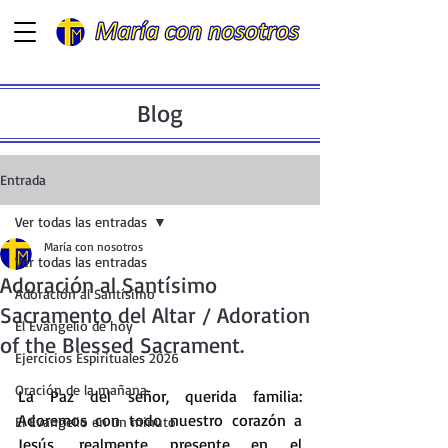
Blog
Entrada
Ver todas las entradas
María con nosotros
Ver todas las entradas
Adoración al Santísimo
Adoración al Santísimo
Sacramento del Altar / Adoration
El Evangelio de hoy
of the Blessed Sacrament.
Ejercicios Espirituales 2026
Oración de la mañana
La
 Paz del señor, querida familia: 
Adoremos con todo nuestro corazón a 
El Evangelio en un minuto
Jesús, realmente presente en el 