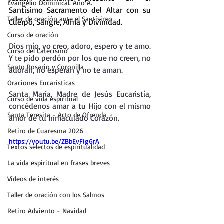
Evangelio Dominical. Año A.
Santísimo Sacramento del Altar con su 
Taller de oración ante el Santísimo
Cuerpo, Sangre, Alma y Divinidad.
Curso de oración
Dios mío, yo creo, adoro, espero y te amo.
Curso del Catecismo
Y te pido perdón por los que no creen, no 
Santo Rosario y Coronilla
adoran, no esperan y no te aman.
Oraciones Eucarísticas
Santa María, Madre de Jesús Eucaristía, 
Curso de vida espiritual
concédenos amar a tu Hijo con el mismo 
Santa Teresita - Acto de Ofrenda
amor de tu Inmaculado Corazón.
Retiro de Cuaresma 2026
https://youtu.be/ZBbEvFig6rA
Textos selectos de espiritualidad
La vida espiritual en frases breves
Vídeos de interés
Taller de oración con los Salmos
Retiro Adviento - Navidad