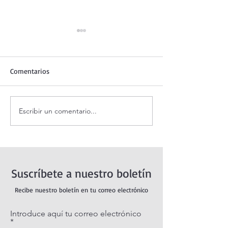
Comentarios
Escribir un comentario...
Oración de la mañana. 8 de
Adoración al San
agosto.
vivo / Perpetual
Live.
Suscríbete a nuestro boletín
Recibe nuestro boletín en tu correo electrónico
Introduce aquí tu correo electrónico