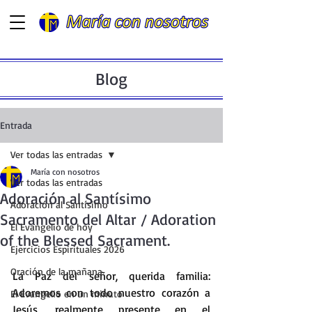
Blog
Entrada
Ver todas las entradas
María con nosotros
Ver todas las entradas
Adoración al Santísimo
Adoración al Santísimo
Sacramento del Altar / Adoration
El Evangelio de hoy
of the Blessed Sacrament.
Ejercicios Espirituales 2026
Oración de la mañana
La
 Paz del señor, querida familia: 
Adoremos con todo nuestro corazón a 
El Evangelio en un minuto
Jesús, realmente presente en el 