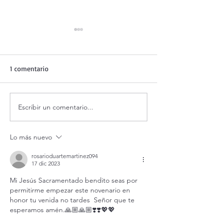
1 comentario
Escribir un comentario...
Adoración al Santísimo en
Oración de la ma
vivo.
agosto.
Lo más nuevo
rosarioduartemartinez094
17 dic 2023
Mi Jesús Sacramentado bendito seas por 
permitirme empezar este novenario en 
honor tu venida no tardes  Señor que te 
esperamos amén.🙏🏼🙏🏼❣️❣️💖💖