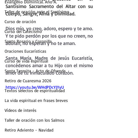
Evangelio Dominical. Año A.
Santísimo Sacramento del Altar con su 
Taller de oración ante el Santísimo
Cuerpo, Sangre, Alma y Divinidad.
Curso de oración
Dios mío, yo creo, adoro, espero y te amo.
Curso del Catecismo
Y te pido perdón por los que no creen, no 
Santo Rosario y Coronilla
adoran, no esperan y no te aman.
Oraciones Eucarísticas
Santa María, Madre de Jesús Eucaristía, 
Curso de vida espiritual
concédenos amar a tu Hijo con el mismo 
Santa Teresita - Acto de Ofrenda
amor de tu Inmaculado Corazón.
Retiro de Cuaresma 2026
https://youtu.be/WHdPDcYJYyU
Textos selectos de espiritualidad
La vida espiritual en frases breves
Vídeos de interés
Taller de oración con los Salmos
Retiro Adviento - Navidad