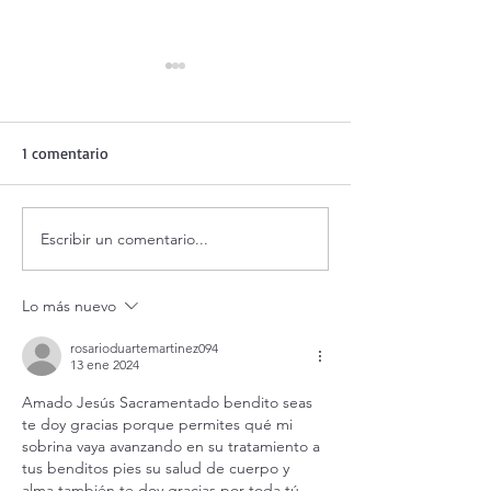
1 comentario
Escribir un comentario...
Adoración al Santísimo en
Oración de la ma
vivo.
agosto.
Lo más nuevo
rosarioduartemartinez094
13 ene 2024
Amado Jesús Sacramentado bendito seas 
te doy gracias porque permites qué mi 
sobrina vaya avanzando en su tratamiento a 
tus benditos pies su salud de cuerpo y 
alma también te doy gracias por toda tú 