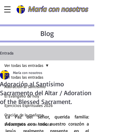
Blog
Entrada
Ver todas las entradas
María con nosotros
Ver todas las entradas
Adoración al Santísimo
Adoración al Santísimo
Sacramento del Altar / Adoration
El Evangelio de hoy
of the Blessed Sacrament.
Ejercicios Espirituales 2026
Oración de la mañana
La
 Paz del señor, querida familia: 
Adoremos con todo nuestro corazón a 
El Evangelio en un minuto
Jesús, realmente presente en el 