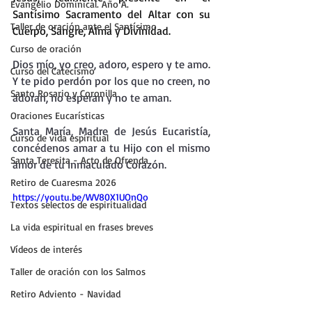
Evangelio Dominical. Año A.
Santísimo Sacramento del Altar con su 
Taller de oración ante el Santísimo
Cuerpo, Sangre, Alma y Divinidad.
Curso de oración
Dios mío, yo creo, adoro, espero y te amo.
Curso del Catecismo
Y te pido perdón por los que no creen, no 
Santo Rosario y Coronilla
adoran, no esperan y no te aman.
Oraciones Eucarísticas
Santa María, Madre de Jesús Eucaristía, 
Curso de vida espiritual
concédenos amar a tu Hijo con el mismo 
Santa Teresita - Acto de Ofrenda
amor de tu Inmaculado Corazón.
Retiro de Cuaresma 2026
https://youtu.be/WV80X1UOnQo
Textos selectos de espiritualidad
La vida espiritual en frases breves
Vídeos de interés
Taller de oración con los Salmos
Retiro Adviento - Navidad