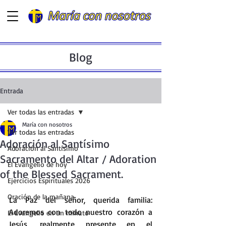
Blog
Entrada
Ver todas las entradas
María con nosotros
Ver todas las entradas
Adoración al Santísimo
Adoración al Santísimo
Sacramento del Altar / Adoration
El Evangelio de hoy
of the Blessed Sacrament.
Ejercicios Espirituales 2026
Oración de la mañana
La
 Paz del señor, querida familia: 
Adoremos con todo nuestro corazón a 
El Evangelio en un minuto
Jesús, realmente presente en el 