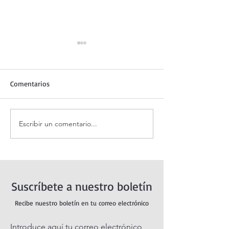
Comentarios
Escribir un comentario...
Adoración al Santísimo en
Oración de la ma
vivo / Perpetual Adoration
agosto.
Live.
Suscríbete a nuestro boletín
Recibe nuestro boletín en tu correo electrónico
Introduce aquí tu correo electrónico