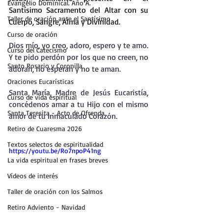
Evangelio Dominical. Año A.
Santísimo Sacramento del Altar con su 
Taller de oración ante el Santísimo
Cuerpo, Sangre, Alma y Divinidad.
Curso de oración
Dios mío, yo creo, adoro, espero y te amo.
Curso del Catecismo
Y te pido perdón por los que no creen, no 
Santo Rosario y Coronilla
adoran, no esperan y no te aman.
Oraciones Eucarísticas
Santa María, Madre de Jesús Eucaristía, 
Curso de vida espiritual
concédenos amar a tu Hijo con el mismo 
Santa Teresita - Acto de Ofrenda
amor de tu Inmaculado Corazón.
Retiro de Cuaresma 2026
Textos selectos de espiritualidad
https://youtu.be/Ro7npoP41ng
La vida espiritual en frases breves
Vídeos de interés
Taller de oración con los Salmos
Retiro Adviento - Navidad