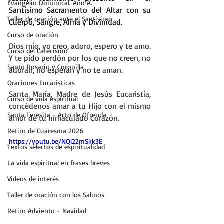
Evangelio Dominical. Año A.
Santísimo Sacramento del Altar con su 
Taller de oración ante el Santísimo
Cuerpo, Sangre, Alma y Divinidad.
Curso de oración
Dios mío, yo creo, adoro, espero y te amo.
Curso del Catecismo
Y te pido perdón por los que no creen, no 
Santo Rosario y Coronilla
adoran, no esperan y no te aman.
Oraciones Eucarísticas
Santa María, Madre de Jesús Eucaristía, 
Curso de vida espiritual
concédenos amar a tu Hijo con el mismo 
Santa Teresita - Acto de Ofrenda
amor de tu Inmaculado Corazón.
Retiro de Cuaresma 2026
https://youtu.be/NQl22mSkk3E
Textos selectos de espiritualidad
La vida espiritual en frases breves
Vídeos de interés
Taller de oración con los Salmos
Retiro Adviento - Navidad