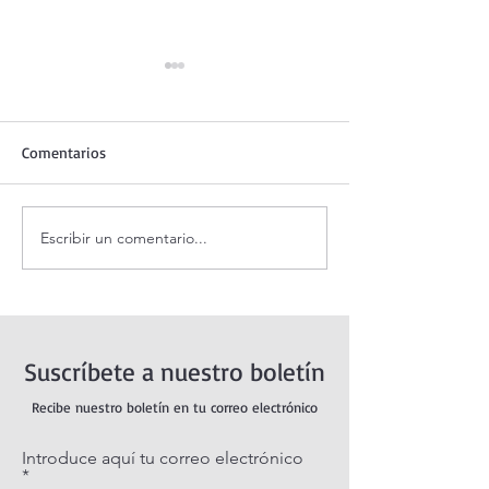
Comentarios
Escribir un comentario...
Adoración al Santísimo en
Oración de la ma
vivo / Perpetual Adoration
agosto.
Live.
Suscríbete a nuestro boletín
Recibe nuestro boletín en tu correo electrónico
Introduce aquí tu correo electrónico