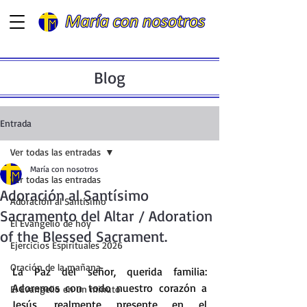
Blog
Entrada
Ver todas las entradas
María con nosotros
Ver todas las entradas
Adoración al Santísimo
Adoración al Santísimo
Sacramento del Altar / Adoration
El Evangelio de hoy
of the Blessed Sacrament.
Ejercicios Espirituales 2026
Oración de la mañana
La
 Paz del señor, querida familia: 
Adoremos con todo nuestro corazón a 
El Evangelio en un minuto
Jesús, realmente presente en el 