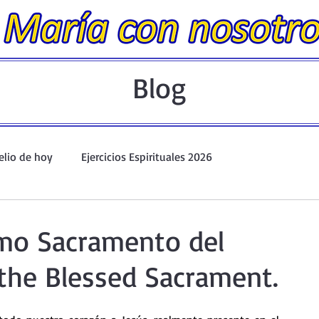
Blog
elio de hoy
Ejercicios Espirituales 2026
Evangelio Dominical. Año A.
Taller de oración ante el Santís
imo Sacramento del
 the Blessed Sacrament.
io y Coronilla
Oraciones Eucarísticas