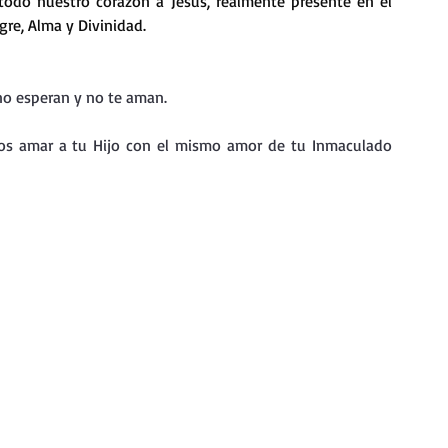
todo nuestro corazón a Jesús, realmente presente en el 
nda
Retiro de Cuaresma 2026
re, Alma y Divinidad.
 frases breves
Vídeos de interés
no esperan y no te aman.
nos amar a tu Hijo con el mismo amor de tu Inmaculado 
vidad
Ejercicios Esp. Cuaresma 2023
Semana Santa 2024
Catecismo de la Iglesia Católica
ngelio Dominical. Año C