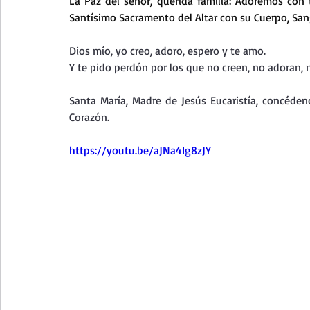
La
 Paz del señor, querida familia: Adoremos con 
Curso de vida espiritual
Santa Teresita - Acto de Ofre
Santísimo Sacramento del Altar con su Cuerpo, Sang
Dios mío, yo creo, adoro, espero y te amo.
Textos selectos de espiritualidad
La vida espiritual en
Y te pido perdón por los que no creen, no adoran, 
Santa María, Madre de Jesús Eucaristía, concéde
Corazón.
Taller de oración con los Salmos
Retiro Adviento - Na
https://youtu.be/aJNa4Ig8zJY
Meditaciones Semana Santa 2023
Semana Santa 2025
Vídeos de familia
Evangelio Dominical. Año B
Eva