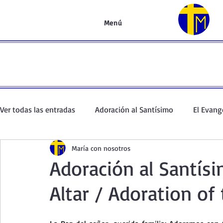
Menú
Ver todas las entradas
Adoración al Santísimo
El Evang
María con nosotros
Oración de la mañana
El Evangelio en un minuto
Adoración al Santís
Altar / Adoration of
Curso de oración
Curso del Catecismo
Santo Rosar