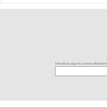
Oración de la mañana. 6 de
Adoración al
agosto.
vivo / Perpe
Live.
Introduce aquí tu correo electróni