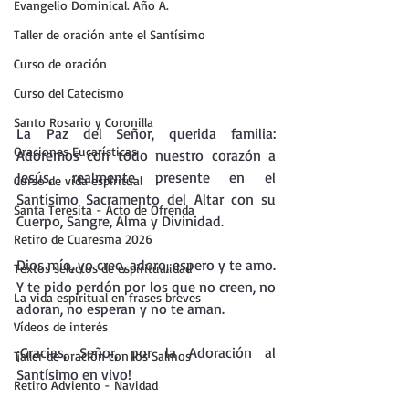
Evangelio Dominical. Año A.
Taller de oración ante el Santísimo
Curso de oración
Curso del Catecismo
Santo Rosario y Coronilla
La
 Paz del Señor, querida familia: 
Oraciones Eucarísticas
Adoremos con todo nuestro corazón a 
Jesús, realmente presente en el 
Curso de vida espiritual
Santísimo Sacramento del Altar con su 
Santa Teresita - Acto de Ofrenda
Cuerpo, Sangre, Alma y Divinidad.
Retiro de Cuaresma 2026
Dios mío, yo creo, adoro, espero y te amo.
Textos selectos de espiritualidad
Y te pido perdón por los que no creen, no 
La vida espiritual en frases breves
adoran, no esperan y no te aman.
Vídeos de interés
¡Gracias, Señor, por la Adoración al 
Taller de oración con los Salmos
Santísimo en vivo!
Retiro Adviento - Navidad