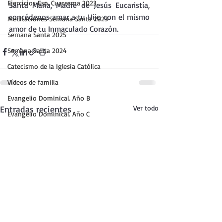
Ejercicios Esp. Cuaresma 2023
Santa María, Madre de Jesús Eucaristía, 
concédenos amar a tu Hijo con el mismo 
Meditaciones Semana Santa 2023
amor de tu Inmaculado Corazón.
Semana Santa 2025
Semana Santa 2024
Catecismo de la Iglesia Católica
Vídeos de familia
Evangelio Dominical. Año B
Entradas recientes
Ver todo
Evangelio Dominical. Año C