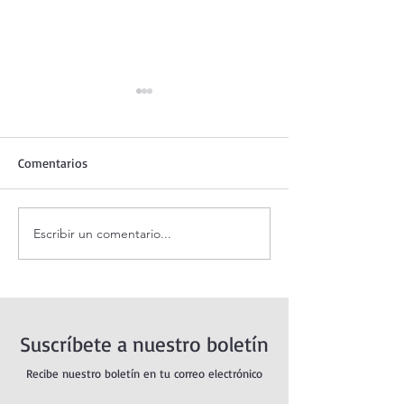
Comentarios
Escribir un comentario...
Santo Rosario de hoy
Oración de la ma
lunes. Misterios Gozosos.
de agosto.
Suscríbete a nuestro boletín
Recibe nuestro boletín en tu correo electrónico