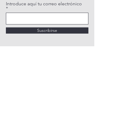
Introduce aquí tu correo electrónico
Suscribirse
POLÍTICA DE PRIVACIDAD
POLÍTICA DE COOKIES
AVISO LEGAL
QUIÉNES SOMOS