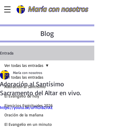
Blog
Entrada
Ver todas las entradas
María con nosotros
Ver todas las entradas
Adoración al Santísimo
Adoración al Santísimo
Sacramento del Altar en vivo.
El Evangelio de hoy
Ejercicios Espirituales 2026
https://youtu.be/uFhOiBZrlXE
Oración de la mañana
El Evangelio en un minuto