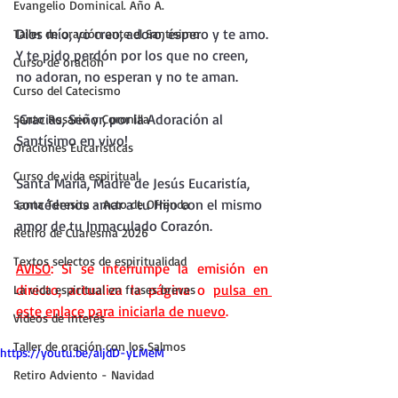
Evangelio Dominical. Año A.
Dios mío, yo creo, adoro, espero y te amo.
Taller de oración ante el Santísimo
Y te pido perdón por los que no creen, 
Curso de oración
no adoran, no esperan y no te aman.
Curso del Catecismo
¡Gracias, Señor, por la Adoración al 
Santo Rosario y Coronilla
Santísimo en vivo!
Oraciones Eucarísticas
Curso de vida espiritual
Santa María, Madre de Jesús Eucaristía, 
concédenos amar a tu Hijo con el mismo 
Santa Teresita - Acto de Ofrenda
amor de tu Inmaculado Corazón.
Retiro de Cuaresma 2026
Textos selectos de espiritualidad
AVISO
: Si se interrumpe la emisión en 
directo, actualiza la página o 
pulsa en 
La vida espiritual en frases breves
este enlace para iniciarla de nuevo
.
Vídeos de interés
Taller de oración con los Salmos
https://youtu.be/aljdD-yLMeM
Retiro Adviento - Navidad