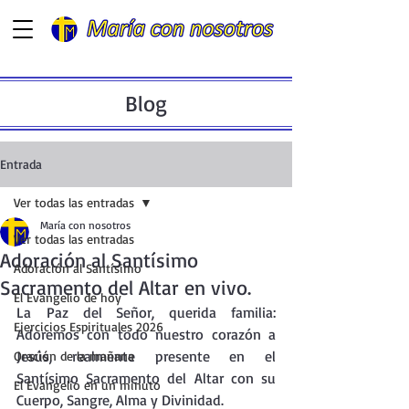
Blog
Entrada
Ver todas las entradas
María con nosotros
Ver todas las entradas
Adoración al Santísimo
Adoración al Santísimo
Sacramento del Altar en vivo.
El Evangelio de hoy
La
 Paz del Señor, querida familia: 
Ejercicios Espirituales 2026
Adoremos con todo nuestro corazón a 
Jesús, realmente presente en el 
Oración de la mañana
Santísimo Sacramento del Altar con su 
El Evangelio en un minuto
Cuerpo, Sangre, Alma y Divinidad.