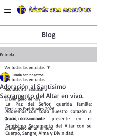
Blog
Entrada
Ver todas las entradas
María con nosotros
Ver todas las entradas
Adoración al Santísimo
Adoración al Santísimo
Sacramento del Altar en vivo.
El Evangelio de hoy
La
 Paz del Señor, querida familia: 
Ejercicios Espirituales 2026
Adoremos con todo nuestro corazón a 
Jesús, realmente presente en el 
Oración de la mañana
Santísimo Sacramento del Altar con su 
El Evangelio en un minuto
Cuerpo, Sangre, Alma y Divinidad.