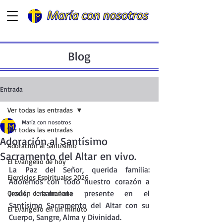
Blog
Entrada
Ver todas las entradas
María con nosotros
Ver todas las entradas
Adoración al Santísimo
Adoración al Santísimo
Sacramento del Altar en vivo.
El Evangelio de hoy
La
 Paz del Señor, querida familia: 
Ejercicios Espirituales 2026
Adoremos con todo nuestro corazón a 
Jesús, realmente presente en el 
Oración de la mañana
Santísimo Sacramento del Altar con su 
El Evangelio en un minuto
Cuerpo, Sangre, Alma y Divinidad.