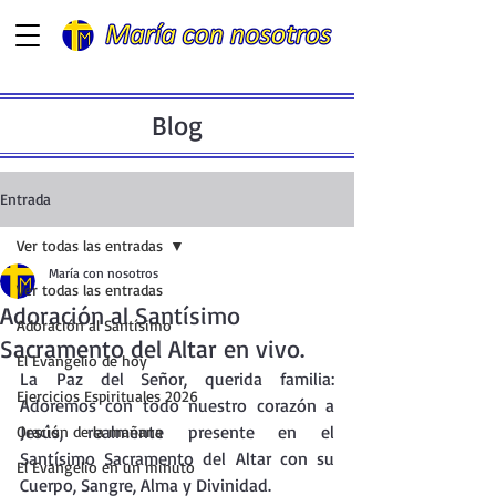
Blog
Entrada
Ver todas las entradas
María con nosotros
Ver todas las entradas
Adoración al Santísimo
Adoración al Santísimo
Sacramento del Altar en vivo.
El Evangelio de hoy
La
 Paz del Señor, querida familia: 
Ejercicios Espirituales 2026
Adoremos con todo nuestro corazón a 
Jesús, realmente presente en el 
Oración de la mañana
Santísimo Sacramento del Altar con su 
El Evangelio en un minuto
Cuerpo, Sangre, Alma y Divinidad.