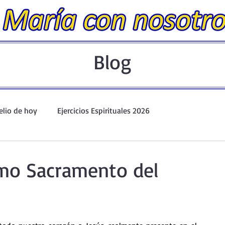
Blog
elio de hoy
Ejercicios Espirituales 2026
Evangelio Dominical. Año A.
Taller de oración ante el Santís
imo Sacramento del
io y Coronilla
Oraciones Eucarísticas