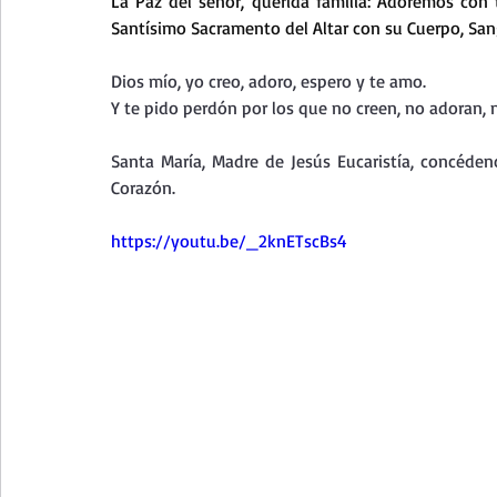
La
 Paz del señor, querida familia: Adoremos con 
Curso de vida espiritual
Santa Teresita - Acto de Ofre
Santísimo Sacramento del Altar con su Cuerpo, Sang
Dios mío, yo creo, adoro, espero y te amo.
Textos selectos de espiritualidad
La vida espiritual en
Y te pido perdón por los que no creen, no adoran, 
Santa María, Madre de Jesús Eucaristía, concéde
Corazón.
Taller de oración con los Salmos
Retiro Adviento - Na
https://youtu.be/_2knETscBs4
Meditaciones Semana Santa 2023
Semana Santa 2025
Vídeos de familia
Evangelio Dominical. Año B
Eva