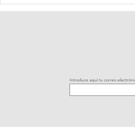
Oración de la mañana. 6 de
Adoración al
agosto.
vivo / Perpe
Live.
Introduce aquí tu correo electróni