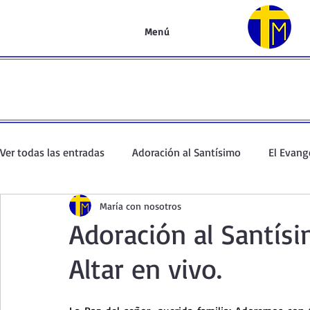
Menú
Ver todas las entradas
Adoración al Santísimo
El Evang
María con nosotros
Oración de la mañana
El Evangelio en un minuto
Adoración al Santís
Altar en vivo.
Curso de oración
Curso del Catecismo
Santo Rosar