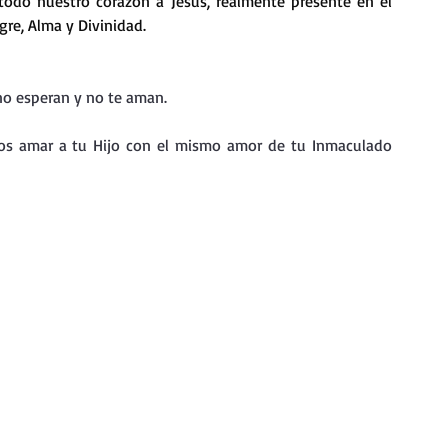
todo nuestro corazón a Jesús, realmente presente en el 
nda
Retiro de Cuaresma 2026
re, Alma y Divinidad.
 frases breves
Vídeos de interés
no esperan y no te aman.
nos amar a tu Hijo con el mismo amor de tu Inmaculado 
vidad
Ejercicios Esp. Cuaresma 2023
Semana Santa 2024
Catecismo de la Iglesia Católica
ngelio Dominical. Año C