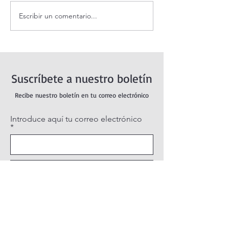
Escribir un comentario...
¡3 motivos para la
Evangelio de hoy
Transfiguración!
agosto 2026. La
Transfiguración 
(Mt 17,1-9)
Suscríbete a nuestro boletín
Recibe nuestro boletín en tu correo electrónico
Introduce aquí tu correo electrónico
Suscribirse