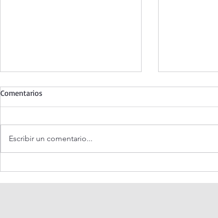
Comentarios
Escribir un comentario...
Evangelio de hoy viernes 7
¡3 motivos p
agosto 2026. ¿Es posible vivir
Transfigurac
siempre feliz? (Mt 16,24-28)