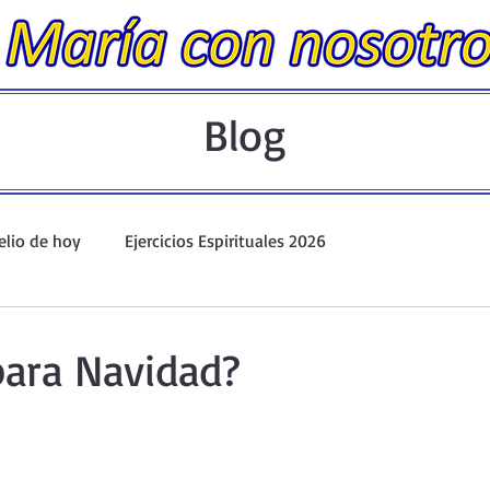
Blog
elio de hoy
Ejercicios Espirituales 2026
Evangelio Dominical. Año A.
Taller de oración ante el Santís
ara Navidad?
io y Coronilla
Oraciones Eucarísticas