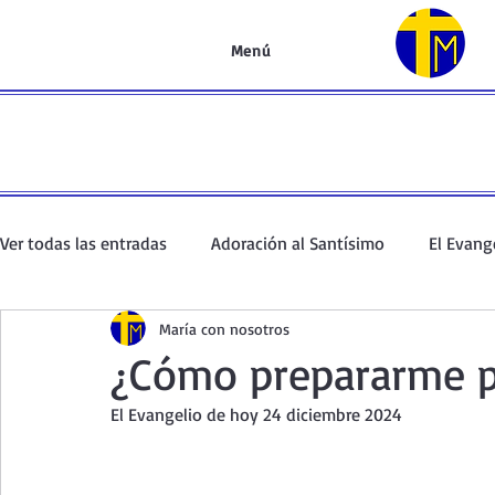
Menú
Ver todas las entradas
Adoración al Santísimo
El Evang
María con nosotros
Oración de la mañana
El Evangelio en un minuto
¿Cómo prepararme p
El Evangelio de hoy 24 diciembre 2024
Curso de oración
Curso del Catecismo
Santo Rosar