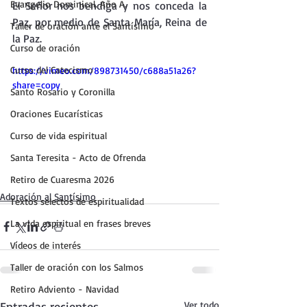
Evangelio Dominical. Año A.
El Señor nos bendiga y nos conceda la 
Paz, por medio de Santa María, Reina de 
Taller de oración ante el Santísimo
la Paz.
Curso de oración
Curso del Catecismo
https://vimeo.com/898731450/c688a51a26?
share=copy
Santo Rosario y Coronilla
Oraciones Eucarísticas
Curso de vida espiritual
Santa Teresita - Acto de Ofrenda
Retiro de Cuaresma 2026
Adoración al Santísimo
Textos selectos de espiritualidad
La vida espiritual en frases breves
Vídeos de interés
Taller de oración con los Salmos
Retiro Adviento - Navidad
Entradas recientes
Ver todo