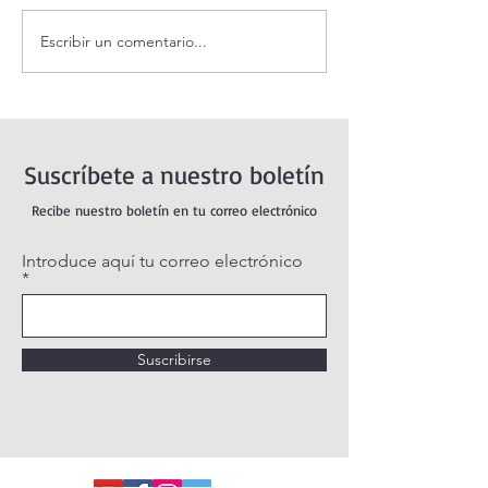
Escribir un comentario...
Oración de la mañana. 8 de
Adoración al San
agosto.
vivo / Perpetual
Live.
Suscríbete a nuestro boletín
Recibe nuestro boletín en tu correo electrónico
Introduce aquí tu correo electrónico
Suscribirse