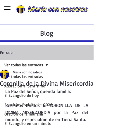
Blog
Entrada
Ver todas las entradas
María con nosotros
Ver todas las entradas
Coronilla de la Divina Misericordia
Adoración al Santísimo
La Paz del Señor, querida familia:
El Evangelio de hoy
Ejercicios Espirituales 2026
Recemos unidos la CORONILLA DE LA 
DIVINA MISERICORDIA por la Paz del 
Oración de la mañana
mundo, y especialmente en Tierra Santa.
El Evangelio en un minuto