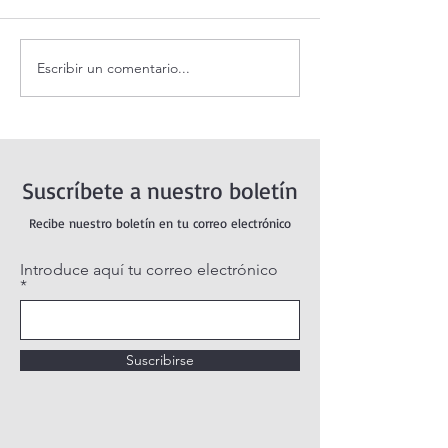
Escribir un comentario...
Santo Rosario de hoy
Coronilla de la Di
sábado. Misterios Gozosos.
Misericordia.
Suscríbete a nuestro boletín
Recibe nuestro boletín en tu correo electrónico
Introduce aquí tu correo electrónico
Suscribirse