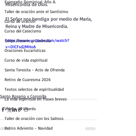
Evangelio Dominical. Año A.
Misericordia de Dios.
Taller de oración ante el Santísimo
El Señor nos bendiga por medio de María, 
Curso de oración
Reina y Madre de Misericordia.
Curso del Catecismo
https://www.youtube.com/watch?
Santo Rosario y Coronilla
v=D1CFsd2MHoA
Oraciones Eucarísticas
Curso de vida espiritual
Santa Teresita - Acto de Ofrenda
Retiro de Cuaresma 2026
Textos selectos de espiritualidad
Santo Rosario y Coronilla
La vida espiritual en frases breves
Vídeos de interés
Taller de oración con los Salmos
Retiro Adviento - Navidad