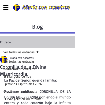
Blog
Entrada
Ver todas las entradas
María con nosotros
Ver todas las entradas
Coronilla de la Divina
Adoración al Santísimo
Misericordia.
El Evangelio de hoy
La Paz del Señor, querida familia:
Ejercicios Espirituales 2026
Recemos unidos la CORONILLA DE LA 
Oración de la mañana
DIVINA MISERICORDIA poniendo el mundo 
El Evangelio en un minuto
entero y cada corazón bajo la Infinita 