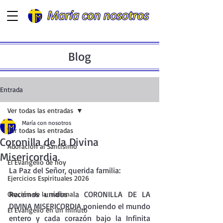
Blog
Entrada
Ver todas las entradas
María con nosotros
Ver todas las entradas
Coronilla de la Divina
Adoración al Santísimo
Misericordia.
El Evangelio de hoy
La Paz del Señor, querida familia:
Ejercicios Espirituales 2026
Recemos unidos la CORONILLA DE LA 
Oración de la mañana
DIVINA MISERICORDIA poniendo el mundo 
El Evangelio en un minuto
entero y cada corazón bajo la Infinita 