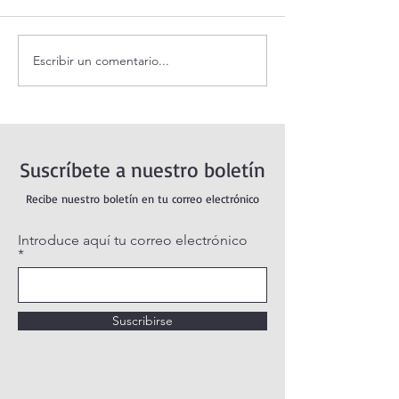
Escribir un comentario...
Santo Rosario de hoy
Coronilla de la Di
sábado. Misterios Gozosos.
Misericordia.
Suscríbete a nuestro boletín
Recibe nuestro boletín en tu correo electrónico
Introduce aquí tu correo electrónico
Suscribirse