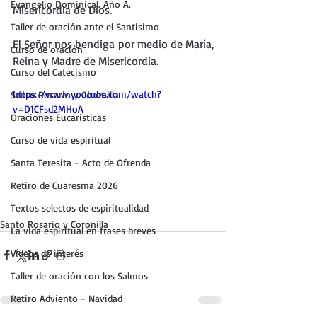
Evangelio Dominical. Año A.
Misericordia de Dios.
Taller de oración ante el Santísimo
El Señor nos bendiga por medio de María, 
Curso de oración
Reina y Madre de Misericordia.
Curso del Catecismo
https://www.youtube.com/watch?
Santo Rosario y Coronilla
v=D1CFsd2MHoA
Oraciones Eucarísticas
Curso de vida espiritual
Santa Teresita - Acto de Ofrenda
Retiro de Cuaresma 2026
Textos selectos de espiritualidad
Santo Rosario y Coronilla
La vida espiritual en frases breves
Vídeos de interés
Taller de oración con los Salmos
Retiro Adviento - Navidad