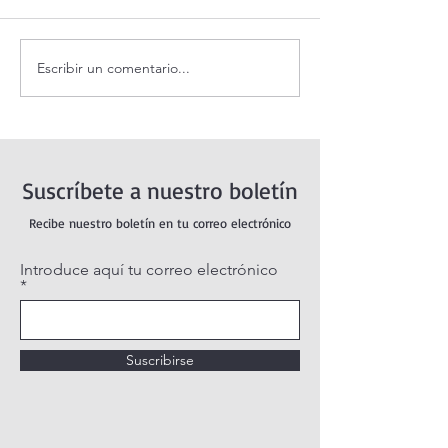
Escribir un comentario...
Santo Rosario de hoy
Coronilla de la Di
sábado. Misterios Gozosos.
Misericordia.
Suscríbete a nuestro boletín
Recibe nuestro boletín en tu correo electrónico
Introduce aquí tu correo electrónico
Suscribirse