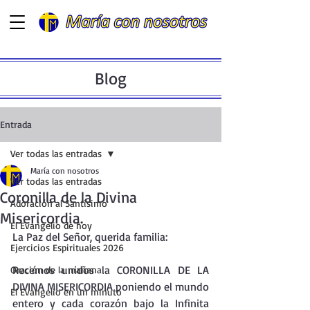
Blog
Entrada
Ver todas las entradas
María con nosotros
Ver todas las entradas
Coronilla de la Divina
Adoración al Santísimo
Misericordia.
El Evangelio de hoy
La Paz del Señor, querida familia:
Ejercicios Espirituales 2026
Recemos unidos la CORONILLA DE LA 
Oración de la mañana
DIVINA MISERICORDIA poniendo el mundo 
El Evangelio en un minuto
entero y cada corazón bajo la Infinita 