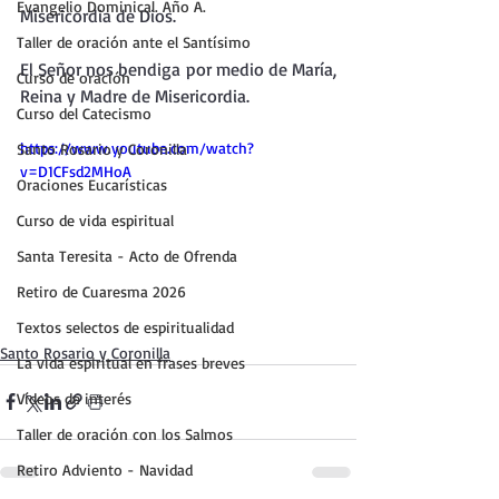
Evangelio Dominical. Año A.
Misericordia de Dios.
Taller de oración ante el Santísimo
El Señor nos bendiga por medio de María, 
Curso de oración
Reina y Madre de Misericordia.
Curso del Catecismo
https://www.youtube.com/watch?
Santo Rosario y Coronilla
v=D1CFsd2MHoA
Oraciones Eucarísticas
Curso de vida espiritual
Santa Teresita - Acto de Ofrenda
Retiro de Cuaresma 2026
Textos selectos de espiritualidad
Santo Rosario y Coronilla
La vida espiritual en frases breves
Vídeos de interés
Taller de oración con los Salmos
Retiro Adviento - Navidad