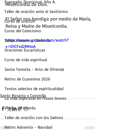
Evangelio Dominical. Año A.
Misericordia de Dios.
Taller de oración ante el Santísimo
El Señor nos bendiga por medio de María, 
Curso de oración
Reina y Madre de Misericordia.
Curso del Catecismo
https://www.youtube.com/watch?
Santo Rosario y Coronilla
v=D1CFsd2MHoA
Oraciones Eucarísticas
Curso de vida espiritual
Santa Teresita - Acto de Ofrenda
Retiro de Cuaresma 2026
Textos selectos de espiritualidad
Santo Rosario y Coronilla
La vida espiritual en frases breves
Vídeos de interés
Taller de oración con los Salmos
Retiro Adviento - Navidad