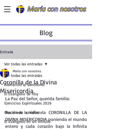
Blog
Entrada
Ver todas las entradas
María con nosotros
Ver todas las entradas
Coronilla de la Divina
Adoración al Santísimo
Misericordia.
El Evangelio de hoy
La Paz del Señor, querida familia:
Ejercicios Espirituales 2026
Recemos unidos la CORONILLA DE LA 
Oración de la mañana
DIVINA MISERICORDIA poniendo el mundo 
El Evangelio en un minuto
entero y cada corazón bajo la Infinita 