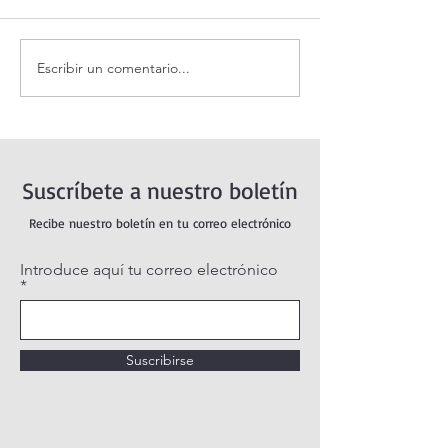
Escribir un comentario...
Santo Rosario de hoy
Coronilla de la Di
Domingo. Misterios
Misericordia.
Gloriosos.
Suscríbete a nuestro boletín
Recibe nuestro boletín en tu correo electrónico
Introduce aquí tu correo electrónico
Suscribirse