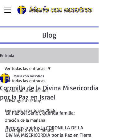
Blog
Entrada
Ver todas las entradas
María con nosotros
Ver todas las entradas
Coronilla de la Divina Misericordia
Adoración al Santísimo
por la Paz en Israel
El Evangelio de hoy
Ejercicios Espirituales 2026
La Paz del Señor, querida familia:
Oración de la mañana
Recemos unidos la CORONILLA DE LA 
El Evangelio en un minuto
DIVINA MISERICORDIA por la Paz en Tierra 