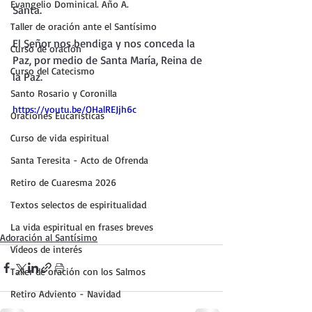
Evangelio Dominical. Año A.
Santa.
Taller de oración ante el Santísimo
El Señor nos bendiga y nos conceda la 
Curso de oración
Paz, por medio de Santa María, Reina de 
Curso del Catecismo
la Paz.
Santo Rosario y Coronilla
https://youtu.be/OHalREJjh6c
Oraciones Eucarísticas
Curso de vida espiritual
Santa Teresita - Acto de Ofrenda
Retiro de Cuaresma 2026
Textos selectos de espiritualidad
La vida espiritual en frases breves
Adoración al Santísimo
Vídeos de interés
Taller de oración con los Salmos
Retiro Adviento - Navidad