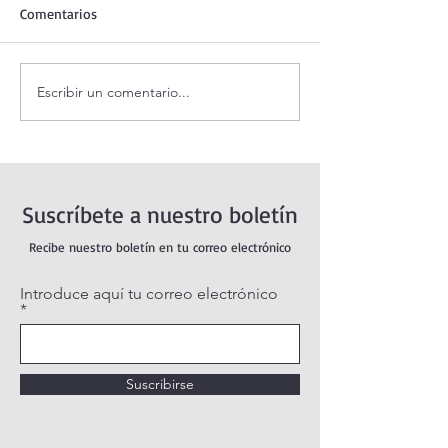
Comentarios
Escribir un comentario...
Adoración al Santísimo en
Oración de la ma
vivo / Perpetual Adoration
agosto.
Live.
Suscríbete a nuestro boletín
Recibe nuestro boletín en tu correo electrónico
Introduce aquí tu correo electrónico
Suscribirse