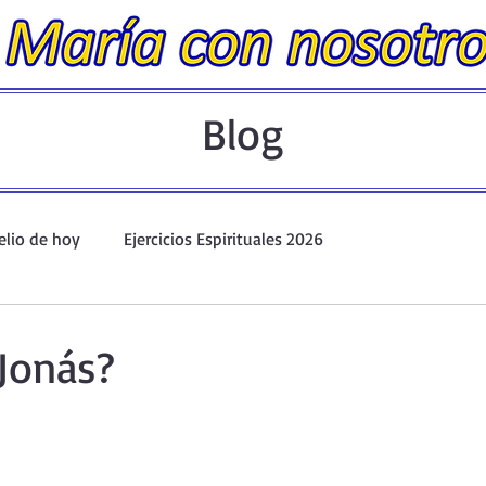
Blog
elio de hoy
Ejercicios Espirituales 2026
Evangelio Dominical. Año A.
Taller de oración ante el Santís
 Jonás?
io y Coronilla
Oraciones Eucarísticas