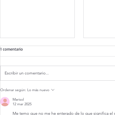
1 comentario
Escribir un comentario...
¿Es posible v
Evangelio de hoy Sábado 8
Ordenar según:
Lo más nuevo
agosto 2026. Dios jamás nos
abandona (Mt 17,14-20)
Marisol
12 mar 2025
Me temo que no me he enterado de lo que significa el 