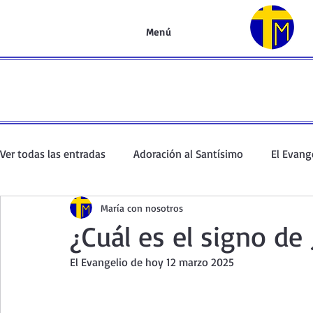
Menú
Ver todas las entradas
Adoración al Santísimo
El Evang
María con nosotros
Oración de la mañana
El Evangelio en un minuto
¿Cuál es el signo de
El Evangelio de hoy 12 marzo 2025
Curso de oración
Curso del Catecismo
Santo Rosar