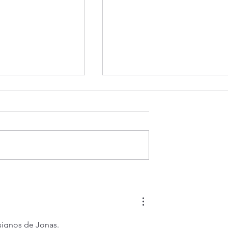
ivir siempre feliz?
Evangelio de hoy viernes 7
agosto 2026. ¿Es posible vivi
siempre feliz? (Mt 16,24-28)
signos de Jonas.