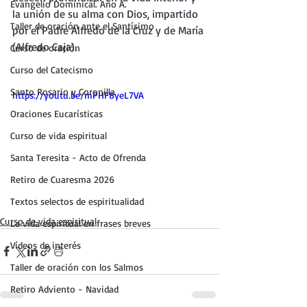
Evangelio Dominical. Año A.
la unión de su alma con Dios, impartido 
Taller de oración ante el Santísimo
por el Padre Alfredo de la Cruz y de María 
(Alfredo Caja).
Curso de oración
Curso del Catecismo
Santo Rosario y Coronilla
https://youtu.be/mPHF8yeL7VA
Oraciones Eucarísticas
Curso de vida espiritual
Santa Teresita - Acto de Ofrenda
Retiro de Cuaresma 2026
Textos selectos de espiritualidad
Curso de vida espiritual
La vida espiritual en frases breves
Vídeos de interés
Taller de oración con los Salmos
Retiro Adviento - Navidad