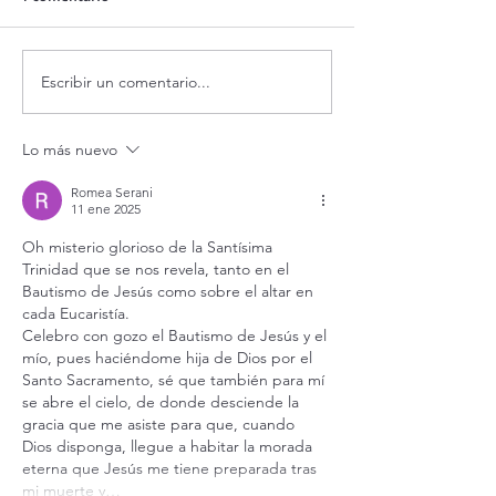
Escribir un comentario...
Curso de vida espiritual.
Curso de vida espi
54) Bienaventurados los
53) Bienaventura
limpios de corazón (2ª
limpios de coraz
Lo más nuevo
parte).
ellos verán a Dios
Romea Serani
11 ene 2025
Oh misterio glorioso de la Santísima 
Trinidad que se nos revela, tanto en el 
Bautismo de Jesús como sobre el altar en 
cada Eucaristía. 
Celebro con gozo el Bautismo de Jesús y el 
mío, pues haciéndome hija de Dios por el 
Santo Sacramento, sé que también para mí 
se abre el cielo, de donde desciende la 
gracia que me asiste para que, cuando 
Dios disponga, llegue a habitar la morada 
eterna que Jesús me tiene preparada tras 
mi muerte y…