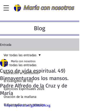
Blog
Entrada
Ver todas las entradas
María con nosotros
Ver todas las entradas
Curso de vida espiritual. 49)
Adoración al Santísimo
Bienaventurados los mansos.
El Evangelio de hoy
Padre Alfredo de la Cruz y de
Ejercicios Espirituales 2026
María
Oración de la mañana
El Evangelio en un minuto
https://youtu.be/gp0bGcGRcxg