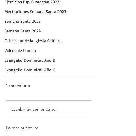
Ejercicios Esp. Cuaresma 2023
Meditaciones Semana Santa 2023
Semana Santa 2025
Semana Santa 2024
Catecismo de la Iglesia Católica
Vídeos de familia
Evangelio Dominical. Año B
Evangelio Dominical. Año C
1 comentario
Escribir un comentario...
Curso de vida espiritual.
Curso de vida espi
54) Bienaventurados los
53) Bienaventura
limpios de corazón (2ª
limpios de coraz
Lo más nuevo
parte).
ellos verán a Dios