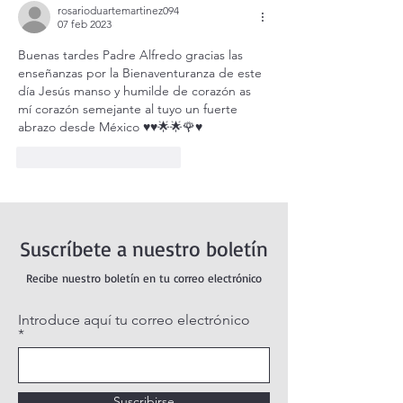
rosarioduartemartinez094
07 feb 2023
Buenas tardes Padre Alfredo gracias las 
enseñanzas por la Bienaventuranza de este 
día Jesús manso y humilde de corazón as 
mí corazón semejante al tuyo un fuerte 
abrazo desde México ♥️♥️🌟🌟🌹♥️
Me gusta
Reaccionar
Suscríbete a nuestro boletín
Recibe nuestro boletín en tu correo electrónico
Introduce aquí tu correo electrónico
Suscribirse