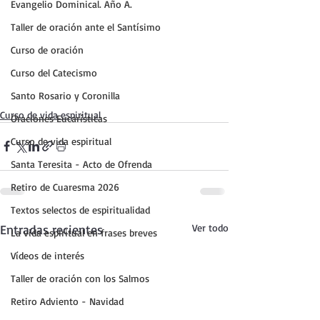
Evangelio Dominical. Año A.
Taller de oración ante el Santísimo
Curso de oración
Curso del Catecismo
Santo Rosario y Coronilla
Curso de vida espiritual
Oraciones Eucarísticas
Curso de vida espiritual
Santa Teresita - Acto de Ofrenda
Retiro de Cuaresma 2026
Textos selectos de espiritualidad
Entradas recientes
Ver todo
La vida espiritual en frases breves
Vídeos de interés
Taller de oración con los Salmos
Retiro Adviento - Navidad