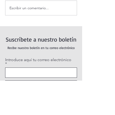
Escribir un comentario...
Evangelio de hoy Sábado 8
¿Es posible vivir
agosto 2026. Dios jamás
feliz?
nos abandona (Mt 17,14-20)
Suscríbete a nuestro boletín
Recibe nuestro boletín en tu correo electrónico
Introduce aquí tu correo electrónico
Suscribirse