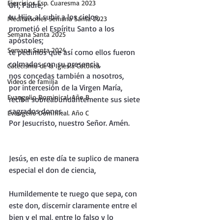
Ejercicios Esp. Cuaresma 2023
OH, Padre,
tu Hijo, al subir a los cielos,
Meditaciones Semana Santa 2023
prometió el Espíritu Santo a los 
Semana Santa 2025
apóstoles;
Semana Santa 2024
te pedimos que así como ellos fueron 
colmados con su presencia,
Catecismo de la Iglesia Católica
nos concedas también a nosotros,
Vídeos de familia
por intercesión de la Virgen María,
Evangelio Dominical. Año B
recibir sobreabundantemente sus siete 
sagrados dones.
Evangelio Dominical. Año C
Por Jesucristo, nuestro Señor. Amén.
Jesús, en este día te suplico de manera 
especial el don de ciencia,
Humildemente te ruego que sepa, con 
este don, discernir claramente entre el 
bien y el mal, entre lo falso y lo 