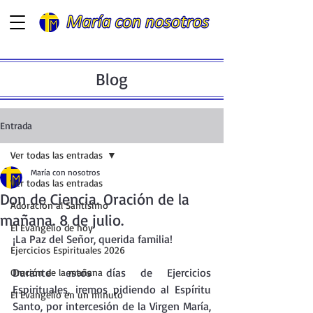
Blog
Entrada
Ver todas las entradas
María con nosotros
Ver todas las entradas
Don de Ciencia. Oración de la
Adoración al Santísimo
mañana. 8 de julio.
El Evangelio de hoy
¡La Paz del Señor, querida familia!
Ejercicios Espirituales 2026
Durante estos días de Ejercicios 
Oración de la mañana
Espirituales, iremos pidiendo al Espíritu 
El Evangelio en un minuto
Santo, por intercesión de la Virgen María, 