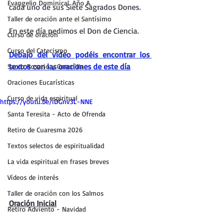
Evangelio Dominical. Año A.
cada uno de sus Siete Sagrados Dones.
Taller de oración ante el Santísimo
En este día pedimos el Don de Ciencia.
Curso de oración
Curso del Catecismo
Debajo del vídeo podéis encontrar los 
textos con las oraciones de este día
Santo Rosario y Coronilla
Oraciones Eucarísticas
Curso de vida espiritual
https://youtu.be/iDGnv3L-NNE
Santa Teresita - Acto de Ofrenda
Retiro de Cuaresma 2026
Textos selectos de espiritualidad
La vida espiritual en frases breves
Vídeos de interés
Taller de oración con los Salmos
Oración Inicial
Retiro Adviento - Navidad