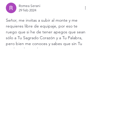
Romea Serani
29 feb 2024
Señor, me invitas a subir al monte y me 
requieres libre de equipaje, por eso te 
ruego que si he de tener apegos que sean 
sólo a Tu Sagrado Corazón y a Tu Palabra, 
pero bien me conoces y sabes que sin Tu 
ayuda nada puedo. 
Ayúdame a soltar mis valijas y a saber que 
teniéndote a Ti, lo tengo todo.
Santa María y San José, quiero aprender a 
amar como Ustedes aman, sin apegos, así 
que me acojo a…
Mostrar más
Me gusta
Reaccionar
justinianas.org
28 feb 2024
Lc 16:19-31. "In inferno". "En el infierno".