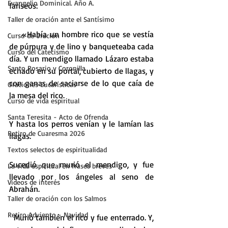
Evangelio Dominical. Año A.
fariseos:
Taller de oración ante el Santísimo
    «Había un hombre rico que se vestía 
Curso de oración
de púrpura y de lino y banqueteaba cada 
Curso del Catecismo
día. Y un mendigo llamado Lázaro estaba 
Santo Rosario y Coronilla
echado en su portal, cubierto de llagas, y 
con ganas de saciarse de lo que caía de 
Oraciones Eucarísticas
la mesa del rico.
Curso de vida espiritual
Santa Teresita - Acto de Ofrenda
Y hasta los perros venían y le lamían las 
Retiro de Cuaresma 2026
llagas.
Textos selectos de espiritualidad
Sucedió que murió el mendigo, y fue 
La vida espiritual en frases breves
llevado por los ángeles al seno de 
Vídeos de interés
Abrahán.
Taller de oración con los Salmos
Retiro Adviento - Navidad
  Murió también el rico y fue enterrado. Y, 