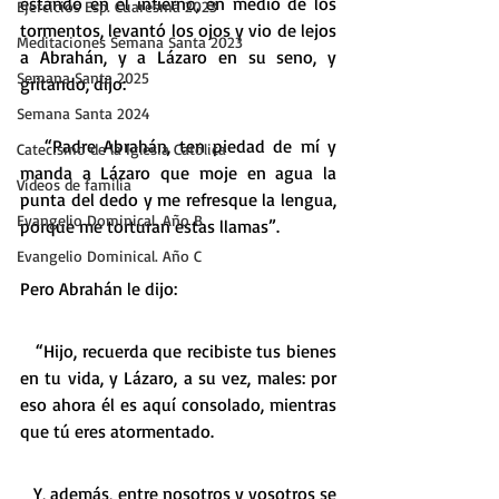
estando en el infierno, en medio de los 
Ejercicios Esp. Cuaresma 2023
tormentos, levantó los ojos y vio de lejos 
Meditaciones Semana Santa 2023
a Abrahán, y a Lázaro en su seno, y 
Semana Santa 2025
gritando, dijo:
Semana Santa 2024
   “Padre Abrahán, ten piedad de mí y 
Catecismo de la Iglesia Católica
manda a Lázaro que moje en agua la 
Vídeos de familia
punta del dedo y me refresque la lengua, 
Evangelio Dominical. Año B
porque me torturan estas llamas”.
Evangelio Dominical. Año C
Pero Abrahán le dijo:
   “Hijo, recuerda que recibiste tus bienes 
en tu vida, y Lázaro, a su vez, males: por 
eso ahora él es aquí consolado, mientras 
que tú eres atormentado.
   Y, además, entre nosotros y vosotros se 