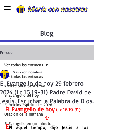
Blog
Entrada
Ver todas las entradas
María con nosotros
Ver todas las entradas
El Evangelio de hoy 29 febrero
Adoración al Santísimo
2024 (Lc 16,19-31) Padre David de
El Evangelio de hoy
Jesús. Escuchar la Palabra de Dios.
Ejercicios Espirituales 2026
El Evangelio de hoy
 (Lc 16,19-31):
Oración de la mañana
✠
El Evangelio en un minuto
E
N
 aquel tiempo, dijo Jesús a los 