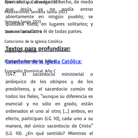
bien alto y a divulgar el hecho, de modo 
Ejercicios Esp. Cuaresma 2023
que Jesús ya no podía entrar 
Meditaciones Semana Santa 2023
abiertamente en ningún pueblo; se 
Semana Santa 2025
quedaba fuera, en lugares solitarios; y 
aun así acudían a él de todas partes.
Semana Santa 2024
Catecismo de la Iglesia Católica
Textos para profundizar:
Vídeos de familia
Catecismo de la Iglesia Católica:
Evangelio Dominical. Año B
Evangelio Dominical. Año C
1547. El sacerdocio ministerial o 
jerárquico de los obispos y de los 
presbíteros, y el sacerdocio común de 
todos los fieles, "aunque su diferencia es 
esencial y no sólo en grado, están 
ordenados el uno al otro; [...] ambos, en 
efecto, participan (LG 10), cada uno a su 
manera, del único sacerdocio de Cristo" 
(LG 10). ¿En qué sentido? Mientras el 