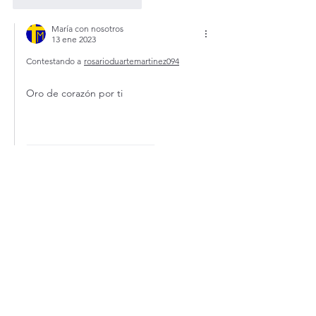
Me gusta
Reaccionar
María con nosotros
13 ene 2023
Contestando a
rosarioduartemartinez094
Oro de corazón por ti 
Me gusta
Reaccionar
Romea Serani
12 ene 2023
Señor infinitas gracias te doy por los 
maravillosos Sacerdotes que has puesto en 
mi camino y en mi vida espiritual. TU sabes 
cuánto los amo y respeto y cuánto estoy 
dispuesta a hacer por ellos para que sean 
Santos como Tu y el Padre son Santos.
Mi gratitud se transforma en confiada 