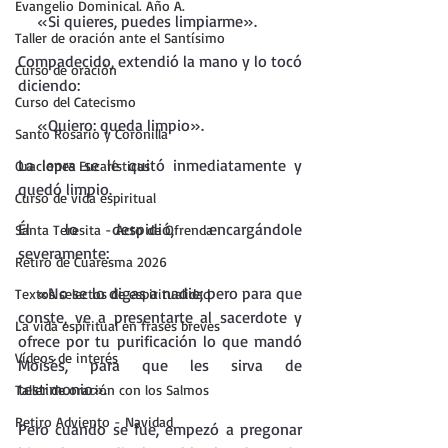
Evangelio Dominical. Año A.
    «Si quieres, puedes limpiarme».
Taller de oración ante el Santísimo
Compadecido, extendió la mano y lo tocó 
Curso de oración
diciendo:
Curso del Catecismo
    «Quiero: queda limpio».
Santo Rosario y Coronilla
La lepra se le quitó inmediatamente y 
Oraciones Eucarísticas
quedó limpio.
Curso de vida espiritual
Él lo despidió, encargándole 
Santa Teresita - Acto de Ofrenda
severamente:
Retiro de Cuaresma 2026
    «No se lo digas a nadie; pero para que 
Textos selectos de espiritualidad
conste, ve a presentarte al sacerdote y 
La vida espiritual en frases breves
ofrece por tu purificación lo que mandó 
Vídeos de interés
Moisés, para que les sirva de 
testimonio».
Taller de oración con los Salmos
Retiro Adviento - Navidad
Pero cuando se fue, empezó a pregonar 