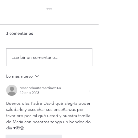
3 comentarios
Escribir un comentario...
Evangelio de hoy viernes 7
¡3 motivos para l
agosto 2026. ¿Es posible
Transfiguración!
vivir siempre feliz? (Mt
Lo más nuevo
16,24-28)
rosarioduartemartinez094
12 ene 2023
Buenos días Padre David qué alegría poder 
saludarlo y escuchar sus enseñanzas por 
favor ore por mi qué usted y nuestra familia 
de María con nosotros tenga un bendecido 
día ♥️🌺🌼