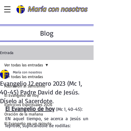
Blog
Entrada
Ver todas las entradas
María con nosotros
Ver todas las entradas
Evangelio 12 enero 2023 (Mc 1,
Adoración al Santísimo
40-45) Padre David de Jesús.
El Evangelio de hoy
Díselo al Sacerdote.
Ejercicios Espirituales 2026
El Evangelio de hoy
 (Mc 1, 40-45): 
Oración de la mañana
EN aquel tiempo, se acerca a Jesús un 
El Evangelio en un minuto
leproso, suplicándole de rodillas: