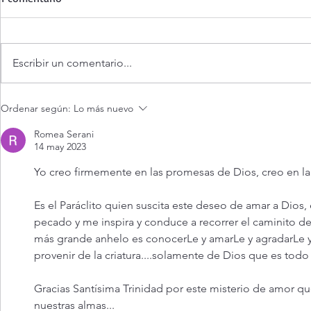
Escribir un comentario...
¡Dios jamás nos abandona!
Evangelio d
Ordenar según:
Lo más nuevo
agosto 2026.
abandona (Mt
Romea Serani
14 may 2023
Yo creo firmemente en las promesas de Dios, creo en la 
Es el Paráclito quien suscita este deseo de amar a Dios, 
pecado y me inspira y conduce a recorrer el caminito d
más grande anhelo es conocerLe y amarLe y agradarLe 
provenir de la criatura....solamente de Dios que es to
Gracias Santísima Trinidad por este misterio de amor qu
nuestras almas...