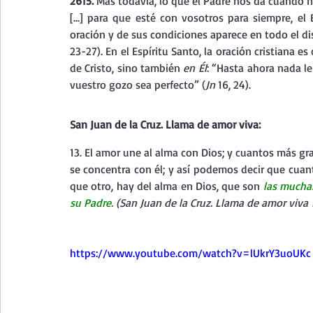
2615. 
Más todavía, lo que el Padre nos da cuando nue
[...] para que esté con vosotros para siempre, el 
oración y de sus condiciones aparece en todo el di
23-27). En el Espíritu Santo, la oración cristiana
de Cristo, sino también 
en Él
: “Hasta ahora nada le
vuestro gozo sea perfecto” (
Jn 
16, 24). 
San Juan de la Cruz. Llama de amor viva:
13. El amor une al alma con Dios; y cuantos más g
se concentra con él; y así podemos decir que cuan
que otro, hay del alma en Dios, que son 
las mucha
su Padre. 
(San Juan de la Cruz. Llama de amor viva 1
https://www.youtube.com/watch?v=lUkrY3uoUKc