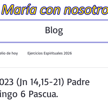
Blog
elio de hoy
Ejercicios Espirituales 2026
Evangelio Dominical. Año A.
Taller de oración ante el Santís
23 (Jn 14,15-21) Padre
ingo 6 Pascua.
io y Coronilla
Oraciones Eucarísticas