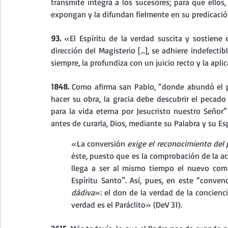
transmite íntegra a los sucesores; para que ellos, 
expongan y la difundan fielmente en su predicació
93. 
«El Espíritu de la verdad suscita y sostiene e
dirección del Magisterio [...], se adhiere indefect
siempre, la profundiza con un juicio recto y la apl
1848. 
Como afirma san Pablo, “donde abundó el pe
hacer su obra, la gracia debe descubrir el pecado 
para la vida eterna por Jesucristo nuestro Señor”
antes de curarla, Dios, mediante su Palabra y su Esp
«La conversión 
exige el reconocimiento del
éste, puesto que es la comprobación de la acc
llega a ser al mismo tiempo el nuevo comie
Espíritu Santo”. Así, pues, en este “conve
dádiva
»: el don de la verdad de la conciencia
verdad es el Paráclito» (DeV 31).