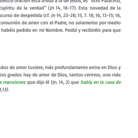
stra oración está unida a la de Jesús, es “otro Paráclito, 
Espíritu de la verdad” (
Jn 
14, 16-17). Esta novedad de la 
scurso de despedida (cf. 
Jn 
14, 23-26; 15, 7. 16; 16, 13-15; 16, 
 es comunión de amor con el Padre, no solamente por medio 
 habéis pedido en mi Nombre. Pedid y recibiréis para que 
rados de amor tuviere, más profundamente entra en Dios y 
tos grados hay de amor de Dios, tantos centros, uno más 
s mansiones
que dijo él (Jn. 14, 2) que 
había en la casa de 
,13).