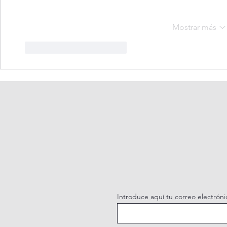
Mostrar más
Me gusta
Reaccionar
Introduce aquí tu correo electróni