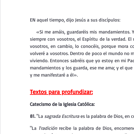
Curso de vida espiritual
Santa Teresita - Acto de Ofre
EN aquel tiempo, dijo Jesús a sus discípulos:
Textos selectos de espiritualidad
La vida espiritual en
    «Si me amáis, guardaréis mis mandamientos. Y yo le pediré al Padre que os dé otro Paráclito, que esté 
siempre con vosotros, el Espíritu de la verdad. El
vosotros, en cambio, lo conocéis, porque mora co
Taller de oración con los Salmos
Retiro Adviento - Na
volveré a vosotros. Dentro de poco el mundo no me 
viviendo. Entonces sabréis que yo estoy en mi Pad
mandamientos y los guarda, ese me ama; y el que
y me manifestaré a él».
Meditaciones Semana Santa 2023
Semana Santa 2025
Textos para profundizar:
Vídeos de familia
Evangelio Dominical. Año B
Eva
Catecismo de la Iglesia Católica:
81. 
"La 
sagrada Escritura 
es la palabra de Dios, en c
"La 
Tradición 
recibe la palabra de Dios, encomend