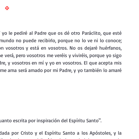
nda
Retiro de Cuaresma 2026
✠
 frases breves
Vídeos de interés
 mundo no puede recibirlo, porque no lo ve ni lo conoce; 
n vosotros y está en vosotros. No os dejaré huérfanos, 
vidad
Ejercicios Esp. Cuaresma 2023
verá, pero vosotros me veréis y viviréis, porque yo sigo 
re, y vosotros en mí y yo en vosotros. El que acepta mis 
 me ama será amado por mi Padre, y yo también lo amaré 
Semana Santa 2024
Catecismo de la Iglesia Católica
ngelio Dominical. Año C
uanto escrita por inspiración del Espíritu Santo". 
ada por Cristo y el Espíritu Santo a los Apóstoles, y la 