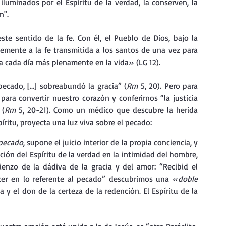
iluminados por el Espíritu de la verdad, la conserven, la 
n". 
ste sentido de la fe. Con él, el Pueblo de Dios, bajo la 
iblemente a la fe transmitida a los santos de una vez para 
ica cada día más plenamente en la vida» (LG 12). 
cado, [...] sobreabundó la gracia” (
Rm 
5, 20). Pero para 
para convertir nuestro corazón y conferirnos “la justicia 
 (
Rm 
5, 20-21). Como un médico que descubre la herida 
íritu, proyecta una luz viva sobre el pecado: 
 pecado
, supone el juicio interior de la propia conciencia, y 
ión del Espíritu de la verdad en la intimidad del hombre, 
nzo de la dádiva de la gracia y del amor: “Recibid el 
ncer en lo referente al pecado” descubrimos una «
doble 
 y el don de la certeza de la redención. El Espíritu de la 