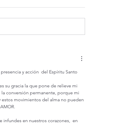
¿Es posible vivir siempre feli
e hoy Sábado 8
 Dios jamás nos
 17,14-20)
presencia y acción  del Espíritu Santo 
es su gracia la que pone de relieve mi 
e la conversión permanente, porque mi 
y estos movimientos del alma no pueden 
do AMOR.
e infundes en nuestros corazones,  en 