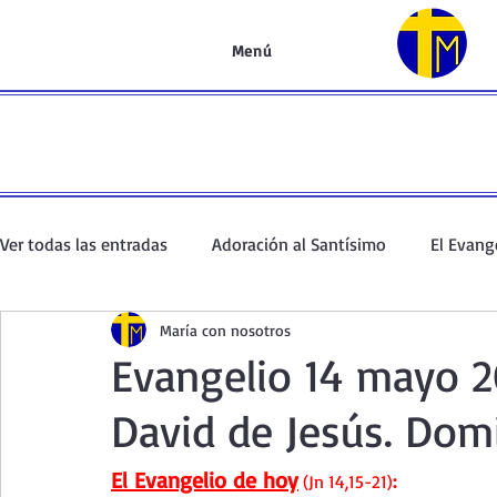
Menú
Ver todas las entradas
Adoración al Santísimo
El Evang
María con nosotros
Oración de la mañana
El Evangelio en un minuto
Evangelio 14 mayo 20
David de Jesús. Dom
Curso de oración
Curso del Catecismo
Santo Rosar
El Evangelio de hoy
(Jn 14,15-21)
: