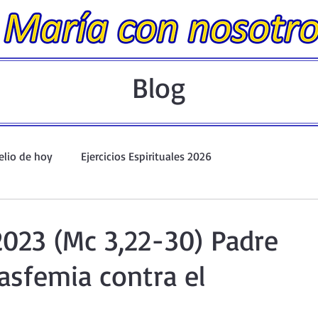
Blog
elio de hoy
Ejercicios Espirituales 2026
Evangelio Dominical. Año A.
Taller de oración ante el Santís
2023 (Mc 3,22-30) Padre
lasfemia contra el
io y Coronilla
Oraciones Eucarísticas