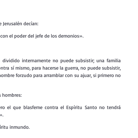
nda
Retiro de Cuaresma 2026
 Jerusalén decían:
 frases breves
Vídeos de interés
con el poder del jefe de los demonios».
vidad
Ejercicios Esp. Cuaresma 2023
ividido internamente no puede subsistir; una familia 
ntra sí mismo, para hacerse la guerra, no puede subsistir, 
ombre forzudo para arramblar con su ajuar, si primero no 
Semana Santa 2024
Catecismo de la Iglesia Católica
os hombres:
ngelio Dominical. Año C
ro el que blasfeme contra el Espíritu Santo no tendrá 
».
píritu inmundo.