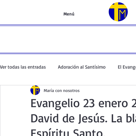
Menú
Ver todas las entradas
Adoración al Santísimo
El Evang
María con nosotros
Oración de la mañana
El Evangelio en un minuto
Evangelio 23 enero 
David de Jesús. La b
Curso de oración
Curso del Catecismo
Santo Rosar
Espíritu Santo.