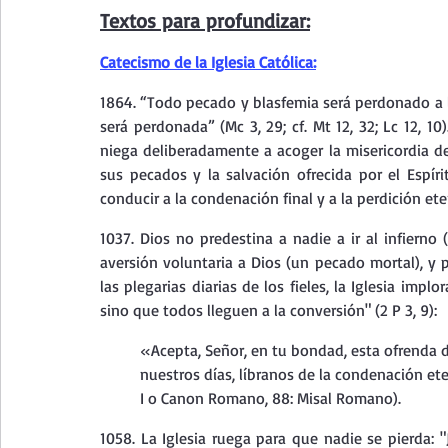
Textos para profundizar:
Catecismo de la Iglesia Católica:
1864. “Todo pecado y blasfemia será perdonado a l
será perdonada” (Mc 3, 29; cf. Mt 12, 32; Lc 12, 10
niega deliberadamente a acoger la misericordia d
sus pecados y la salvación ofrecida por el Espír
conducir a la condenación final y a la perdición ete
1037. Dios no predestina a nadie a ir al infierno 
aversión voluntaria a Dios (un pecado mortal), y pers
las plegarias diarias de los fieles, la Iglesia impl
sino que todos lleguen a la conversión" (2 P 3, 9):
«Acepta, Señor, en tu bondad, esta ofrenda de
nuestros días, líbranos de la condenación ete
I o Canon Romano, 88: Misal Romano).
1058. La Iglesia ruega para que nadie se pierda: "