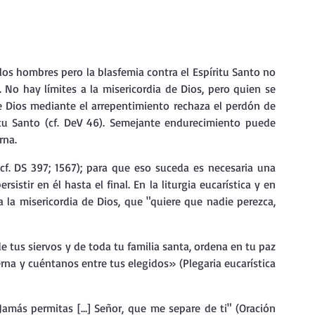
os hombres pero la blasfemia contra el Espíritu Santo no 
). No hay límites a la misericordia de Dios, pero quien se 
e Dios mediante el arrepentimiento rechaza el perdón de 
itu Santo (cf. DeV 46). Semejante endurecimiento puede 
rna.
(cf. DS 397; 1567); para que eso suceda es necesaria una 
istir en él hasta el final. En la liturgia eucarística y en 
ora la misericordia de Dios, que "quiere que nadie perezca, 
 tus siervos y de toda tu familia santa, ordena en tu paz 
rna y cuéntanos entre tus elegidos» (Plegaria eucarística 
Jamás permitas [...] Señor, que me separe de ti" (Oración 