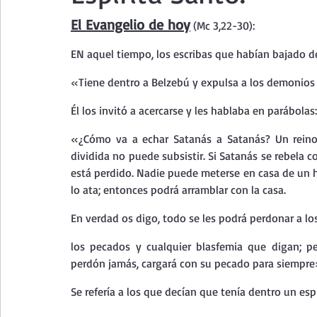
Curso de vida espiritual
Santa Teresita - Acto de Ofre
El Evangelio de hoy
 (Mc 3,22-30):
EN aquel tiempo, los escribas que habían bajado de
Textos selectos de espiritualidad
La vida espiritual en
«Tiene dentro a Belzebú y expulsa a los demonios 
Él los invitó a acercarse y les hablaba en parábolas:
Taller de oración con los Salmos
Retiro Adviento - Na
«¿Cómo va a echar Satanás a Satanás? Un reino d
dividida no puede subsistir. Si Satanás se rebela co
está perdido. Nadie puede meterse en casa de un h
Meditaciones Semana Santa 2023
Semana Santa 2025
lo ata; entonces podrá arramblar con la casa.
En verdad os digo, todo se les podrá perdonar a l
Vídeos de familia
Evangelio Dominical. Año B
Eva
los pecados y cualquier blasfemia que digan; pe
perdón jamás, cargará con su pecado para siempre
Se refería a los que decían que tenía dentro un es