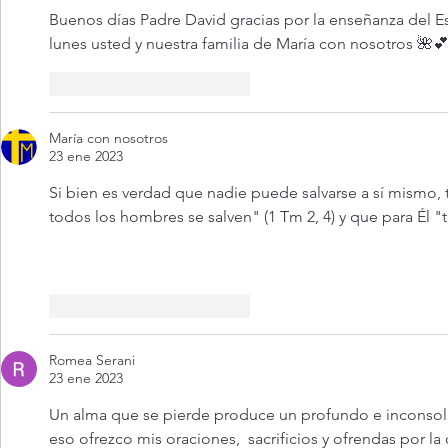
Buenos días Padre David gracias por la enseñanza del E
lunes usted y nuestra familia de María con nosotros 🌺💕♥
Me gusta
Reaccionar
María con nosotros
23 ene 2023
Si bien es verdad que nadie puede salvarse a sí mismo,
todos los hombres se salven" (1 Tm 2, 4) y que para Él "t
Me gusta
Reaccionar
Romea Serani
23 ene 2023
Un alma que se pierde produce un profundo e inconsol
eso ofrezco mis oraciones,  sacrificios y ofrendas por la