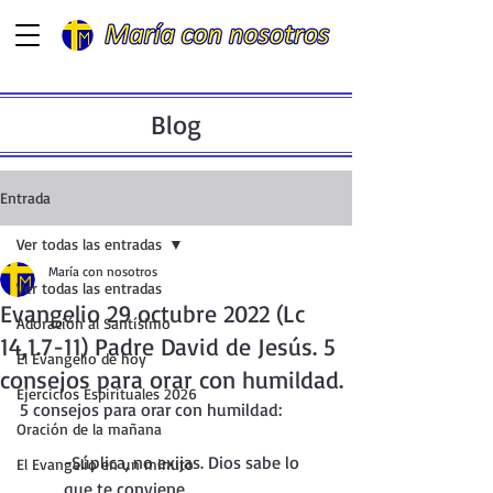
Blog
Entrada
Ver todas las entradas
María con nosotros
Ver todas las entradas
Evangelio 29 octubre 2022 (Lc
Adoración al Santísimo
14,1.7-11) Padre David de Jesús. 5
El Evangelio de hoy
consejos para orar con humildad.
Ejercicios Espirituales 2026
5 consejos para orar con humildad:
Oración de la mañana
-Súplica, no exijas. Dios sabe lo 
El Evangelio en un minuto
que te conviene.