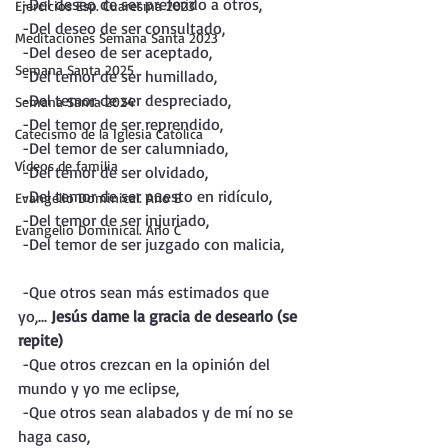
 -Del deseo de ser preferido a otros,
Ejercicios Esp. Cuaresma 2023
 -Del deseo de ser consultado,
Meditaciones Semana Santa 2023
 -Del deseo de ser aceptado,
Semana Santa 2025
 -Del temor de ser humillado,
 -Del temor de ser despreciado,
Semana Santa 2024
 -Del temor de ser reprendido,
Catecismo de la Iglesia Católica
 -Del temor de ser calumniado,
Vídeos de familia
 -Del temor de ser olvidado,
 -Del temor de ser puesto en ridículo,
Evangelio Dominical. Año B
 -Del temor de ser injuriado,
Evangelio Dominical. Año C
 -Del temor de ser juzgado con malicia,
 -Que otros sean más estimados que 
yo,... 
Jesús dame la gracia de desearlo (se 
repite)
 -Que otros crezcan en la opinión del 
mundo y yo me eclipse,
 -Que otros sean alabados y de mí no se 
haga caso,