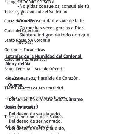
Evangelio Dominical. Año A.
-No pidas consuelos, consuélale tú 
Taller de oración ante el Santísimo
a Él.
-Ama la oscuridad y vive de la fe.
Curso de oración
-Da muchas veces gracias a Dios.
Curso del Catecismo
-Siéntete indigno de todo don que 
Santo Rosario y Coronilla
recibas.
Oraciones Eucarísticas
Letanías de la Humildad del Cardenal 
Curso de vida espiritual
Merry del Val
Santa Teresita - Acto de Ofrenda
-Jesús manso y humilde de Corazón, 
Retiro de Cuaresma 2026
...
Óyeme.
Textos selectos de espiritualidad
La vida espiritual en frases breves
 -Del deseo de ser estimado,...
Líbrame 
Jesús (se repite)
Vídeos de interés
 -Del deseo de ser alabado,
Taller de oración con los Salmos
 -Del deseo de ser honrado,
Retiro Adviento - Navidad
 -Del deseo de ser aplaudido,